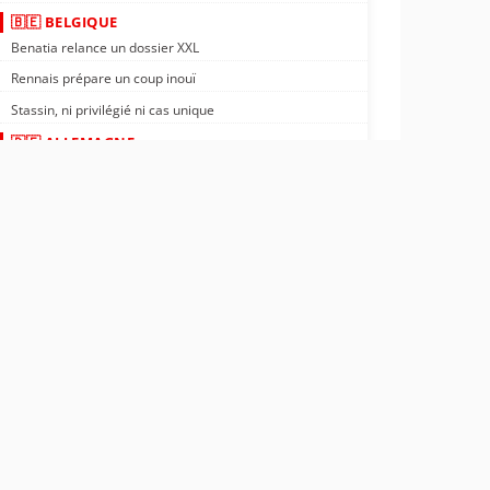
🇧🇪 BELGIQUE
Benatia relance un dossier XXL
Rennais prépare un coup inouï
Stassin, ni privilégié ni cas unique
🇩🇪 ALLEMAGNE
Nantes : Tylel Tati vers l'Allemagne ?
Rennais : transfert négocié en Allemagne
PSG : confirmé, un crack file vers l'Allemagne
🇬🇵 GUADELOUPE
OM : un ailier guadeloupéen à 18M€
Rennais : meneur de jeu guadeloupéen trouvé
ASSE : départ officiel d'Yvann Maçon
🌍 AFRIQUE
OL : nouveau partenaire en Afrique
Nantes : Kombouaré sur un champion d'Afrique
Côte d'Ivoire : le sourire de Désiré Doué