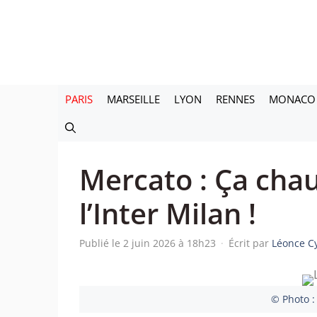
Aller
au
contenu
PARIS
MARSEILLE
LYON
RENNES
MONACO
Mercato : Ça chau
l’Inter Milan !
Publié le 2 juin 2026 à 18h23
·
Écrit par
Léonce C
© Photo :