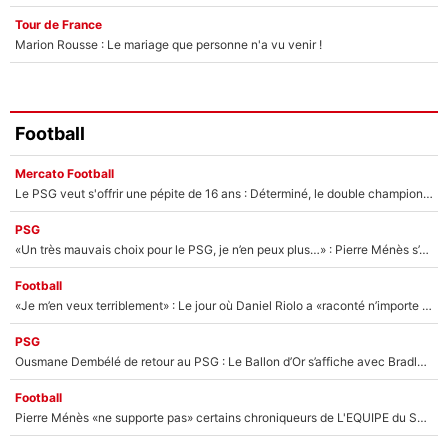
Tour de France
Marion Rousse : Le mariage que personne n'a vu venir !
Football
Mercato Football
Le PSG veut s'offrir une pépite de 16 ans : Déterminé, le double champion d'Europe en titre est prêt à lâcher 40M€ pour celui que l'on compare déjà à Vinicius Jr !
PSG
«Un très mauvais choix pour le PSG, je n’en peux plus…» : Pierre Ménès s’est complètement trompé avec Luis Enrique et ces déclarations le prouvent !
Football
«Je m’en veux terriblement» : Le jour où Daniel Riolo a «raconté n’importe quoi» dans l'After Foot !
PSG
Ousmane Dembélé de retour au PSG : Le Ballon d’Or s’affiche avec Bradley Barcola en plein cœur du feuilleton sur son départ !
Football
Pierre Ménès «ne supporte pas» certains chroniqueurs de L'EQUIPE du Soir : Ils vont tous partir !