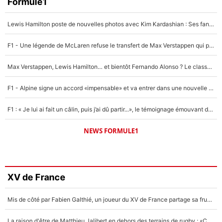
Formule1
Lewis Hamilton poste de nouvelles photos avec Kim Kardashian : Ses fans le voient déjà redevenir champion du monde de F1 grâce à elle !
F1 - Une légende de McLaren refuse le transfert de Max Verstappen qui pourrait «faire des vagues» et plomber l'ambiance dans l'équipe
Max Verstappen, Lewis Hamilton… et bientôt Fernando Alonso ? Le classement des pilotes les mieux payés en Formule 1 risque de changer !
F1 - Alpine signe un accord «impensable» et va entrer dans une nouvelle dimension : Grande nouvelle pour Pierre Gasly !
F1 : « Je lui ai fait un câlin, puis j’ai dû partir...», le témoignage émouvant de Max Verstappen sur sa fille
NEWS FORMULE1
XV de France
Mis de côté par Fabien Galthié, un joueur du XV de France partage sa frustration : «ils ne me l’ont pas dit tout de suite»
La raison d'être de Matthieu Jalibert en dehors des terrains de rugby : «Ça m'atteint autant que si tu touches à un membre de ma famille»