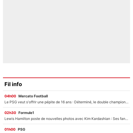
Fil info
04h00
Mercato Football
Le PSG veut s'offrir une pépite de 16 ans : Déterminé, le double champion d'Europe en titre est prêt à lâcher 40M€ pour celui que l'on compare déjà à Vinicius Jr !
02h30
Formule1
Lewis Hamilton poste de nouvelles photos avec Kim Kardashian : Ses fans le voient déjà redevenir champion du monde de F1 grâce à elle !
01h00
PSG