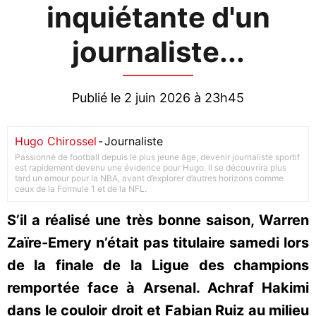
inquiétante d'un
journaliste...
Publié le 2 juin 2026 à 23h45
Hugo Chirossel
-
Journaliste
Passionné de football depuis le plus jeune âge, devenir journaliste sportif
est rapidement devenu une évidence pour Hugo. Il se découvrira plus
tard un amour pour la NBA, avant d’explorer d’autres horizons comme
ceux de la Formule 1 et de la NFL.
S’il a réalisé une très bonne saison, Warren
Zaïre-Emery n’était pas titulaire samedi lors
de la finale de la Ligue des champions
remportée face à Arsenal. Achraf Hakimi
dans le couloir droit et Fabian Ruiz au milieu