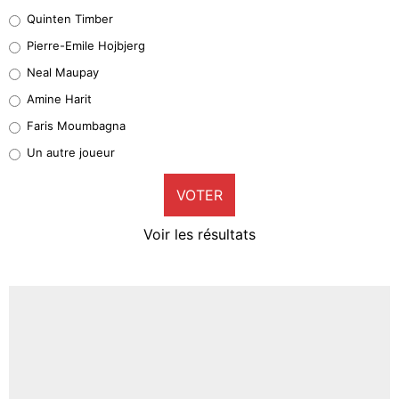
32%
Quinten Timber
Geronimo Rulli
Pierre-Emile Hojbjerg
5%
Neal Maupay
Quinten Timber
Amine Harit
1%
Faris Moumbagna
Pierre-Emile Hojbjerg
Un autre joueur
9%
VOTER
Neal Maupay
4%
Voir les résultats
Amine Harit
3%
Faris Moumbagna
4%
Un autre joueur
5%