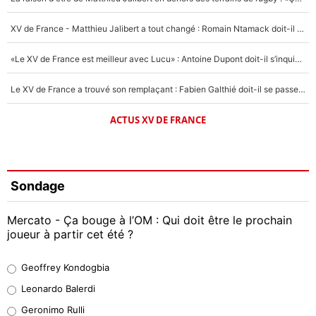
XV de France - Matthieu Jalibert a tout changé : Romain Ntamack doit-il s’inquiéter pour sa place à un an de la Coupe du monde ?
«Le XV de France est meilleur avec Lucu» : Antoine Dupont doit-il s’inquiéter pour sa place ?
Le XV de France a trouvé son remplaçant : Fabien Galthié doit-il se passer d'Antoine Dupont ?
ACTUS XV DE FRANCE
Sondage
Mercato - Ça bouge à l’OM : Qui doit être le prochain
joueur à partir cet été ?
Geoffrey Kondogbia
Geoffrey Kondogbia
38%
Leonardo Balerdi
Leonardo Balerdi
Geronimo Rulli