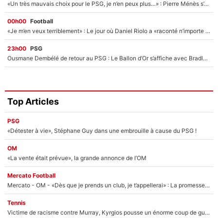
«Un très mauvais choix pour le PSG, je n’en peux plus…» : Pierre Ménès s’est complètement trompé avec Luis Enrique et ces déclarations le prouvent !
00h00
Football
«Je m’en veux terriblement» : Le jour où Daniel Riolo a «raconté n’importe quoi» dans l'After Foot !
23h00
PSG
Ousmane Dembélé de retour au PSG : Le Ballon d’Or s’affiche avec Bradley Barcola en plein cœur du feuilleton sur son départ !
Top Articles
PSG
«Détester à vie», Stéphane Guy dans une embrouille à cause du PSG !
OM
«La vente était prévue», la grande annonce de l’OM
Mercato Football
Mercato - OM - «Dès que je prends un club, je t’appellerai» : La promesse de Marcelino au moment de claquer la porte
Tennis
Victime de racisme contre Murray, Kyrgios pousse un énorme coup de gueule !