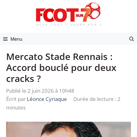
Aller
au
contenu
Menu
Mercato Stade Rennais :
Accord bouclé pour deux
cracks ?
Publié le 2 juin 2026 à 10h48
·
Écrit par
Léonce Cyriaque
·
Durée de lecture : 2
minutes