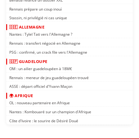
Benatia relance un dossier XXL
Rennais prépare un coup inouï
Stassin, ni privilégié ni cas unique
🇩🇪 ALLEMAGNE
Nantes : Tylel Tati vers l'Allemagne ?
Rennais : transfert négocié en Allemagne
PSG : confirmé, un crack file vers l'Allemagne
🇬🇵 GUADELOUPE
OM : un ailier guadeloupéen à 18M€
Rennais : meneur de jeu guadeloupéen trouvé
ASSE : départ officiel d'Yvann Maçon
🌍 AFRIQUE
OL : nouveau partenaire en Afrique
Nantes : Kombouaré sur un champion d'Afrique
Côte d'Ivoire : le sourire de Désiré Doué