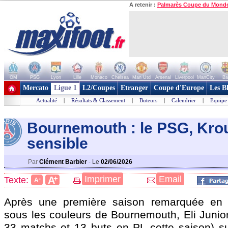
A retenir :
Palmarès Coupe du Mond
OM
PSG
Lyon
Lille
Monaco
Chelsea
Man Utd
Arsenal
Liverpool
ManCity
Ba
+ de clubs
Mercato
Ligue 1
L2/Coupes
Etranger
Coupe d'Europe
Les B
Actualité
|
Résultats & Classement
|
Buteurs
|
Calendrier
|
Equipe
Bournemouth : le PSG, Kro
sensible
Par
Clément Barbier
-
Le
02/06/2026
+
Imprimer
Email
A
Texte:
-
A
Après une première saison remarquée en
sous les couleurs de Bournemouth, Eli Juni
33 matchs et 13 buts en PL cette saison) sus