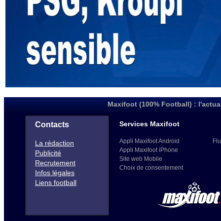
Maxifoot (100% Football) : l'actua
Services Maxifoot
Contacts
Appli Maxifoot Android
Flu
La rédaction
Appli Maxifoot iPhone
Publicité
Site web Mobile
Recrutement
Choix de consentement
Infos légales
Liens football