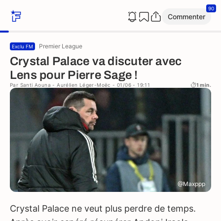
90
Commenter
Premier League
Exclu FM
Crystal Palace va discuter avec
Lens pour Pierre Sage !
Par
Santi Aouna
-
Aurélien Léger-Moëc
- 01/06 - 19:11
1 min.
@Maxppp
Crystal Palace ne veut plus perdre de temps.