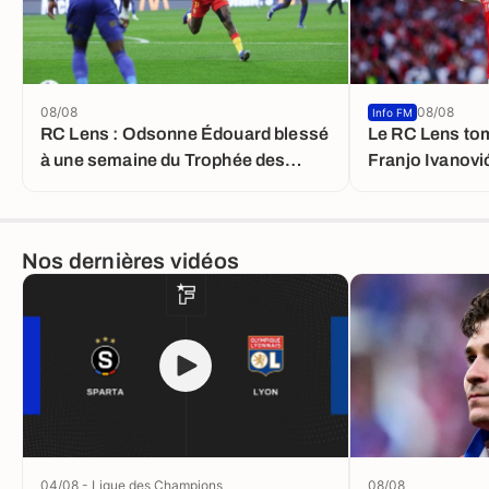
08/08
08/08
Info FM
RC Lens : Odsonne Édouard blessé
Le RC Lens to
à une semaine du Trophée des
Franjo Ivanović
champions face au PSG
Nos dernières vidéos
04/08 - Ligue des Champions
08/08