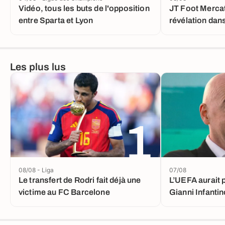
Vidéo, tous les buts de l'opposition
JT Foot Mercat
entre Sparta et Lyon
révélation dans
Álvarez
Les plus lus
1
08/08 - Liga
07/08
Le transfert de Rodri fait déjà une
L’UEFA aurait 
victime au FC Barcelone
Gianni Infanti