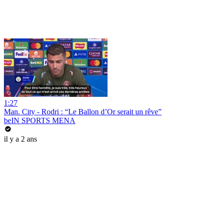
1:27
Man. City - Rodri : “Le Ballon d’Or serait un rêve”
beIN SPORTS MENA
il y a 2 ans