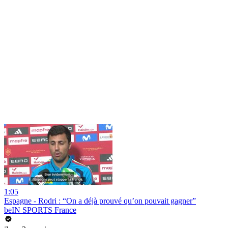
1:05
Espagne - Rodri : “On a déjà prouvé qu’on pouvait gagner”
beIN SPORTS France