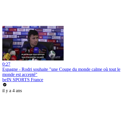
0:27
Espagne - Rodri souhaite "une Coupe du monde calme où tout le
monde est accepté"
beIN SPORTS France
il y a 4 ans