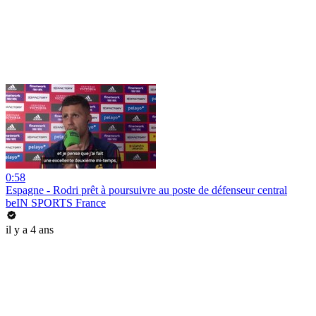
0:58
Espagne - Rodri prêt à poursuivre au poste de défenseur central
beIN SPORTS France
il y a 4 ans