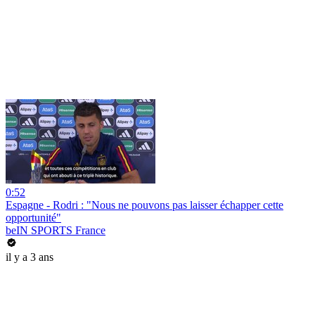
0:52
Espagne - Rodri : "Nous ne pouvons pas laisser échapper cette
opportunité"
beIN SPORTS France
il y a 3 ans