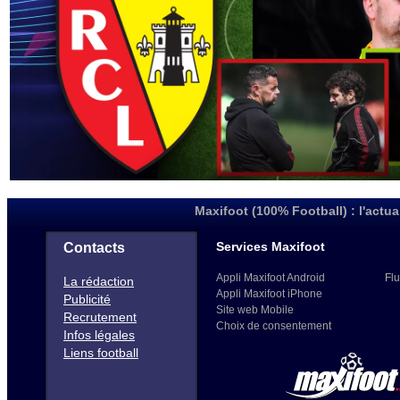
Maxifoot (100% Football) : l'actua
Services Maxifoot
Contacts
Appli Maxifoot Android
Flu
La rédaction
Appli Maxifoot iPhone
Publicité
Site web Mobile
Recrutement
Choix de consentement
Infos légales
Liens football