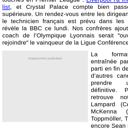
list
, et Crystal Palace compte bien pass
supérieure. Un rendez-vous entre les dirigea
le technicien français est prévu dans les 
révèle la BBC ce lundi. Nos confrères ajout
coach de l’Olympique Lyonnais serait "ouv
rejoindre" le vainqueur de la Ligue Conférenc
La format
emplacement publicitaire
entraînée par
parti en fin d
d’autres can
prendre 
définitive.
retrouve n
Lampard (Co
McKenna (I
Toppmöller, 
encore Sean 