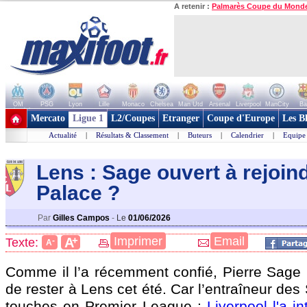
A retenir :
Palmarès Coupe du Mond
OM
PSG
Lyon
Lille
Monaco
Chelsea
Man Utd
Arsenal
Liverpool
ManCity
Ba
+ de clubs
Mercato
Ligue 1
L2/Coupes
Etranger
Coupe d'Europe
Les B
Actualité
|
Résultats & Classement
|
Buteurs
|
Calendrier
|
Equipe
Lens : Sage ouvert à rejoin
Palac
e ?
Par
Gilles Campos
-
Le
01/06/2026
+
Imprimer
Email
A
Texte:
-
A
Comme il l’a récemment confié, Pierre Sage n
de rester à Lens cet été. Car l’entraîneur des
touches en Premier League :
Liverpool l'a i