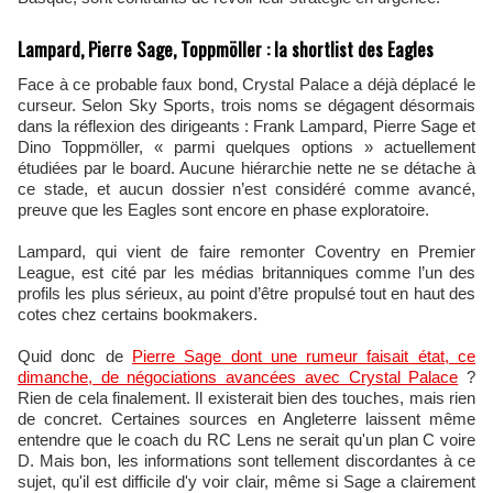
Lampard, Pierre Sage, Toppmöller : la shortlist des Eagles
Face à ce probable faux bond, Crystal Palace a déjà déplacé le
curseur. Selon Sky Sports, trois noms se dégagent désormais
dans la réflexion des dirigeants : Frank Lampard, Pierre Sage et
Dino Toppmöller, « parmi quelques options » actuellement
étudiées par le board. Aucune hiérarchie nette ne se détache à
ce stade, et aucun dossier n’est considéré comme avancé,
preuve que les Eagles sont encore en phase exploratoire.
Lampard, qui vient de faire remonter Coventry en Premier
League, est cité par les médias britanniques comme l’un des
profils les plus sérieux, au point d’être propulsé tout en haut des
cotes chez certains bookmakers.
Quid donc de
Pierre Sage dont une rumeur faisait état, ce
dimanche, de négociations avancées avec Crystal Palace
?
Rien de cela finalement. Il existerait bien des touches, mais rien
de concret. Certaines sources en Angleterre laissent même
entendre que le coach du RC Lens ne serait qu'un plan C voire
D. Mais bon, les informations sont tellement discordantes à ce
sujet, qu'il est difficile d'y voir clair, même si Sage a clairement