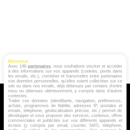
Bienvenue
Avec 146
partenaires
, nous souhaitons stocker et accéder
à des informations sur vos appareils (cookies, pixels dans
les emails, etc.), combiner et transmettre entre partenaires
vos données personnelles, qu'elles soient collectées sur ce
site ou dans nos emails, déjà détenues par certains d'entre
nous ou obtenues ultérieurement, y compris dans d'autres
A PROPOS
contextes.
Traiter ces données (identifiants, navigation, préférences,
Qui sommes nous ?
achats, programmes de fidélité, adresses IP, postales et
emails, téléphone, géolocalisation précise, etc.) permet de
Mentions Légales
développer et vous proposer des services, contenus, offres
Publicité
commerciales et publicités sur vos différents appareils et
écrans (y compris par email, courrier, SMS, téléphone,
Politique de Cookies