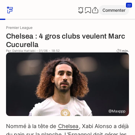
22
Commenter
Premier League
Chelsea : 4 gros clubs veulent Marc
Cucurella
Par
Dahbia Hattabi
- 01/06 - 18:52
1 min.
@Maxppp
Nommé à la tête de
Chelsea
, Xabi Alonso a déjà
du pain sur la planche. L’Espagnol doit gérer les