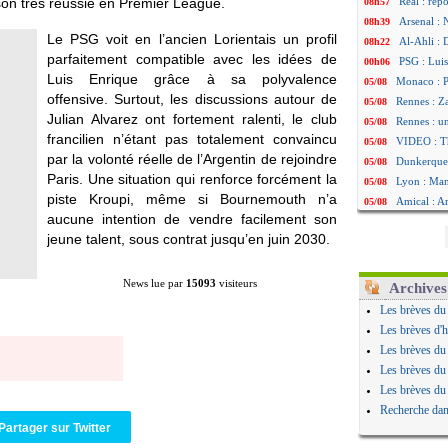
on très réussie en Premier League.
Real : rép
08h57
Arsenal : 
08h39
Le PSG voit en l’ancien Lorientais un profil
Al-Ahli : 
08h22
parfaitement compatible avec les idées de
PSG : Luis
00h06
Luis Enrique grâce à sa polyvalence
Monaco : P
05/08
offensive. Surtout, les discussions autour de
Rennes : Za
05/08
Julian Alvarez ont fortement ralenti, le club
Rennes : u
05/08
francilien n’étant pas totalement convaincu
VIDEO : Th
05/08
par la volonté réelle de l’Argentin de rejoindre
Dunkerque 
05/08
Paris. Une situation qui renforce forcément la
Lyon : Man
05/08
piste Kroupi, même si Bournemouth n’a
Amical : Ar
05/08
aucune intention de vendre facilement son
Amical : lo
05/08
jeune talent, sous contrat jusqu’en juin 2030.
Man City :
05/08
LdC : Fene
05/08
Al-Diriyah 
05/08
News lue par
15093
visiteurs
Archives
Atletico : 
05/08
Les brèves du
Amical : p
05/08
Les brèves d'h
VIDEO : le
05/08
Les brèves du
CdM 2030 :
05/08
Les brèves du
PSG : la c
05/08
Les brèves du
Newcastle :
05/08
Recherche dan
Real : une 
05/08
Partager sur Twitter
Amical : l
05/08