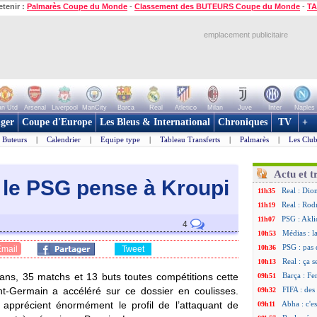
etenir :
Palmarès Coupe du Monde
-
Classement des BUTEURS Coupe du Monde
-
TA
emplacement publicitaire
n Utd
Arsenal
Liverpool
ManCity
Barca
Real
Atletico
Milan
Juve
Inter
Naples
ger
Coupe d'Europe
Les Bleus & International
Chroniques
TV
+
Buteurs
|
Calendrier
|
Equipe type
|
Tableau Transferts
|
Palmarès
|
Les Club
Actu et t
le PSG pense à Kroupi
Real : Dio
11h35
Real : Rodr
11h19
PSG : Akli
11h07
4
Médias : l
10h53
PSG : pas 
10h36
Email
Tweet
Real : ça 
10h13
ans, 35 matchs et 13 buts toutes compétitions cette
Barça : Fe
09h51
nt-Germain a accéléré sur ce dossier en coulisses.
FIFA : des
09h32
s apprécient énormément le profil de l’attaquant de
Abha : c'es
09h11