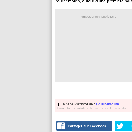
Bournemouth, auteur d’une première sais
emplacement publicitaire
la page Maxifoot de :
Bournemouth
bilan, stats, résultats, calendrier, effectif, transferts, ...
Partager sur Facebook