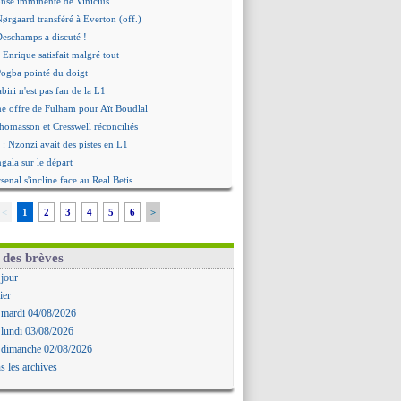
onse imminente de Vinicius
Nørgaard transféré à Everton (off.)
Deschamps a discuté !
 Enrique satisfait malgré tout
ogba pointé du doigt
biri n'est pas fan de la L1
ne offre de Fulham pour Aït Boudlal
omasson et Cresswell réconciliés
: Nzonzi avait des pistes en L1
gala sur le départ
senal s'incline face au Real Betis
urde défaite pour le PSG
<
1
2
3
4
5
6
>
 Maresca flou pour Reijnders
rbahçe prend une belle option
: Mbemba arrive libre (officiel)
 des brèves
le plan d'Alvarez à son retour
 jour
remier succès pour Brest
ier
 joli but de Greenwood avec le Fener !
 mardi 04/08/2026
 une promesse d'Infantino au Maroc ?
 lundi 03/08/2026
ompo pour le premier match amical
 dimanche 02/08/2026
 Jaissle est le nouveau coach (off.)
s les archives
nouvelle offre pour Vinicius
'OM domine Al-Shahaniya