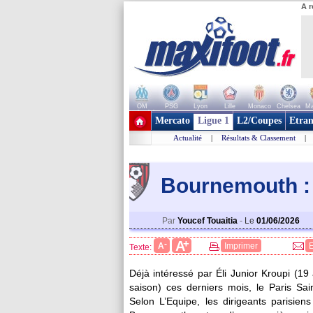
A r
OM
PSG
Lyon
Lille
Monaco
Chelsea
Ma
+ de clubs
Mercato
Ligue 1
L2/Coupes
Etran
Actualité
|
Résultats & Classement
|
Bournemouth : 
Par
Youcef Touaitia
-
Le
01/06/2026
+
A
-
A
Imprimer
Texte:
Déjà intéressé par Éli Junior
Kroupi
(19 
saison) ces derniers mois, le Paris Sai
Selon L’Equipe, les dirigeants parisien