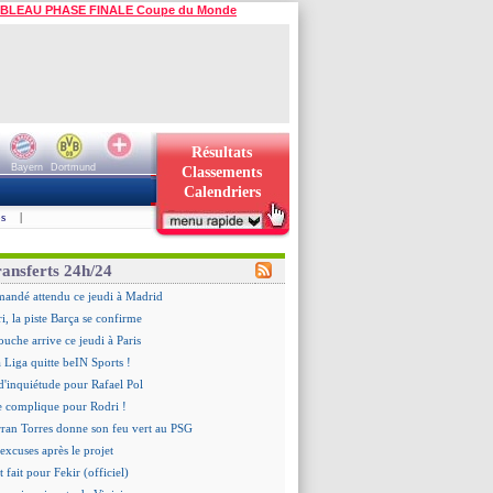
BLEAU PHASE FINALE Coupe du Monde
Résultats
Bayern
Dortmund
Classements
Calendriers
s
|
ransferts 24h/24
mandé attendu ce jeudi à Madrid
i, la piste Barça se confirme
ouche arrive ce jeudi à Paris
a Liga quitte beIN Sports !
d'inquiétude pour Rafael Pol
se complique pour Rodri !
rran Torres donne son feu vert au PSG
 excuses après le projet
t fait pour Fekir (officiel)