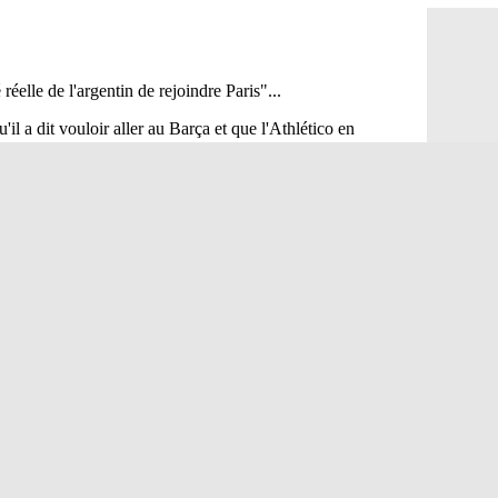
Monaco : Ca
05/08
Atletico : 
05/08
Real : Dio
05/08
Arsenal : H
05/08
Man Utd : B
05/08
Roma : Mol
05/08
Le Havre : 
05/08
Chelsea : 
05/08
Atletico : 
05/08
FIFA : Figo
05/08
Naples : L
05/08
Feyenoord :
05/08
Brest : c'e
05/08
Amical : la
05/08
Amical : u
05/08
Amical : M
05/08
Inter : 40
05/08
Lille : un 
05/08
Lyon : Fons
05/08
OM : Aguer
05/08
Real : Endr
05/08
Real : ce s
05/08