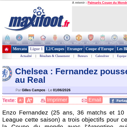
A retenir :
Palmarès Coupe du Mond
OM
PSG
Lyon
Lille
Monaco
Chelsea
Man Utd
Arsenal
Liverpool
ManCity
Ba
+ de clubs
Mercato
Ligue 1
L2/Coupes
Etranger
Coupe d'Europe
Les B
Actualité
|
Résultats & Classement
|
Buteurs
|
Calendrier
|
Equipe
Chelsea : Fernandez pousse
au Real
Par
Gilles Campos
-
Le
01/06/2026
+
Imprimer
Email
A
Texte:
-
A
Enzo
Fernandez
(25 ans, 36 matchs et 10 
League cette saison) a trois objectifs pour c
la Coupe du monde avec l'Argentine, qui