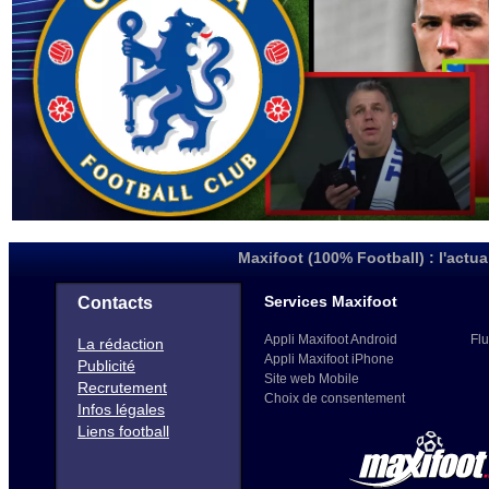
Maxifoot (100% Football) : l'actua
Services Maxifoot
Contacts
Appli Maxifoot Android
Flu
La rédaction
Appli Maxifoot iPhone
Publicité
Site web Mobile
Recrutement
Choix de consentement
Infos légales
Liens football