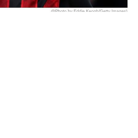
@Photo by Eddie Keogh/Getty Images)
Junior Kroupi visé
e confirme !
Ad