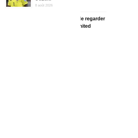
8 août 2026
Top 5 des raisons de regarder
PSG/Manchester United
8 août 2026
PSG/Manchester United –
L’équipe parisienne possible
pour le match amical
8 août 2026
Officiel – Nsoki quitte le PSG
et signe en Croatie
8 août 2026
PSG/Manchester United – Le
groupe parisien : 24 joueurs, 8
absents