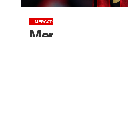
MERCATO
Mercato – Eli 
par le PSG, ça s
par
NicolasB
le 1 juin 2026 à 08:00