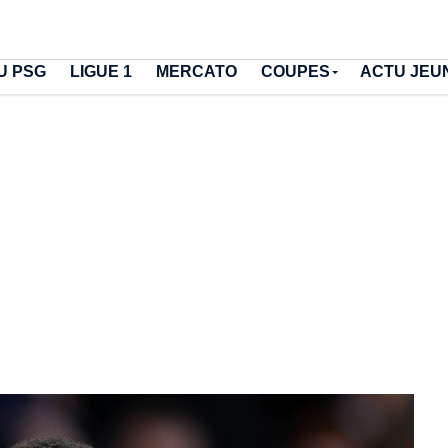
U PSG
LIGUE 1
MERCATO
COUPES
ACTU JEU