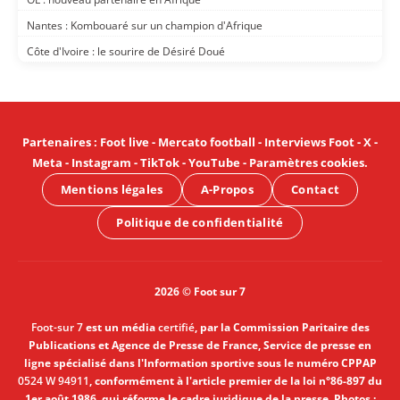
Nantes : Kombouaré sur un champion d'Afrique
Côte d'Ivoire : le sourire de Désiré Doué
Partenaires
:
Foot live
-
Mercato football
-
Interviews Foot
-
X
-
Meta
-
Instagram
-
TikTok
-
YouTube
-
Paramètres cookies
.
Mentions légales
A-Propos
Contact
Politique de confidentialité
2026 © Foot sur 7
Foot-sur 7
est un média
certifié
, par la Commission Paritaire des
Publications et Agence de Presse de France, Service de presse en
ligne spécialisé dans l'Information sportive sous le numéro CPPAP
0524 W 94911
, conformément à l'article premier de la loi n°86-897 du
1er août 1986, qui réforme le cadre juridique de la presse. Photos :