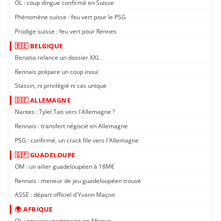
OL : coup dingue confirmé en Suisse
Phénomène suisse : feu vert pour le PSG
Prodige suisse : feu vert pour Rennes
🇧🇪 BELGIQUE
Benatia relance un dossier XXL
Rennais prépare un coup inouï
Stassin, ni privilégié ni cas unique
🇩🇪 ALLEMAGNE
Nantes : Tylel Tati vers l'Allemagne ?
Rennais : transfert négocié en Allemagne
PSG : confirmé, un crack file vers l'Allemagne
🇬🇵 GUADELOUPE
OM : un ailier guadeloupéen à 18M€
Rennais : meneur de jeu guadeloupéen trouvé
ASSE : départ officiel d'Yvann Maçon
🌍 AFRIQUE
OL : nouveau partenaire en Afrique