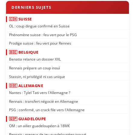
🇨🇭 SUISSE
OL : coup dingue confirmé en Suisse
Phénomène suisse : feu vert pour le PSG
Prodige suisse : feu vert pour Rennes
🇧🇪 BELGIQUE
Benatia relance un dossier XXL
Rennais prépare un coup inouï
Stassin, ni privilégié ni cas unique
🇩🇪 ALLEMAGNE
Nantes : Tylel Tati vers l'Allemagne ?
Rennais : transfert négocié en Allemagne
PSG : confirmé, un crack file vers l'Allemagne
🇬🇵 GUADELOUPE
OM : un ailier guadeloupéen à 18M€
Rennais : meneur de jeu guadeloupéen trouvé