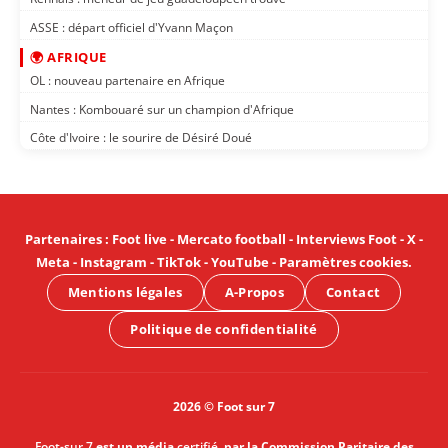
ASSE : départ officiel d'Yvann Maçon
🌍 AFRIQUE
OL : nouveau partenaire en Afrique
Nantes : Kombouaré sur un champion d'Afrique
Côte d'Ivoire : le sourire de Désiré Doué
Partenaires
:
Foot live
-
Mercato football
-
Interviews Foot
-
X
-
Meta
-
Instagram
-
TikTok
-
YouTube
-
Paramètres cookies
.
Mentions légales
A-Propos
Contact
Politique de confidentialité
2026 © Foot sur 7
Foot-sur 7
est un média
certifié
, par la Commission Paritaire des