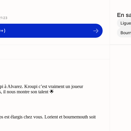
En sa
21:23
Ligue
9+)
Bour