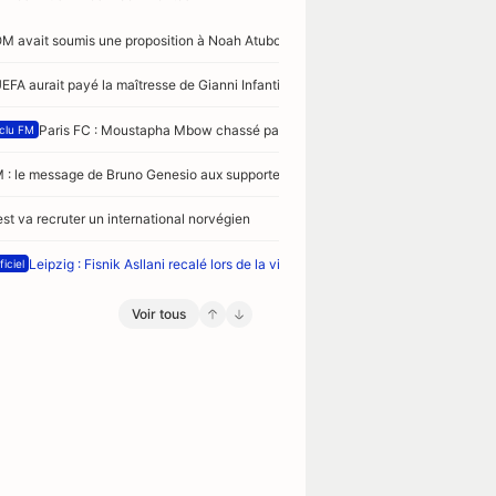
OM avait soumis une proposition à Noah Atubolu
UEFA aurait payé la maîtresse de Gianni Infantino
Paris FC : Moustapha Mbow chassé par 3 clubs de Premier League
clu FM
 : le message de Bruno Genesio aux supporters
est va recruter un international norvégien
Leipzig : Fisnik Asllani recalé lors de la visite médicale
ficiel
Voir tous