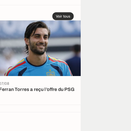
Voir tous
07/08
07/08
Ferran Torres a reçu l’offre du PSG
La presse cata