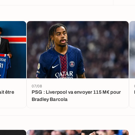
07/08
t être
PSG : Liverpool va envoyer 115 M€ pour
Bradley Barcola