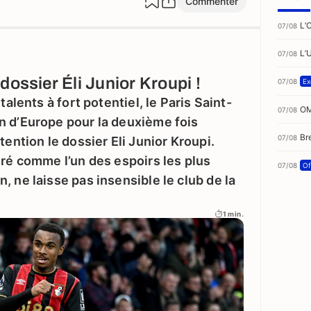
Commenter
L’
07/08
L’
07/08
dossier Éli Junior Kroupi !
07/08
Ex
talents à fort potentiel, le Paris Saint-
OM
07/08
n d’Europe pour la deuxième fois
Br
07/08
tention le dossier Eli Junior Kroupi.
éré comme l’un des espoirs les plus
07/08
Of
, ne laisse pas insensible le club de la
1 min.