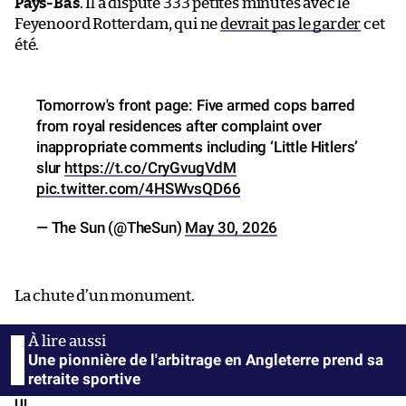
Pays-Bas
. Il a disputé 333 petites minutes avec le
Feyenoord Rotterdam, qui ne
devrait pas le garder
cet
été.
Tomorrow's front page: Five armed cops barred
from royal residences after complaint over
inappropriate comments including ‘Little Hitlers’
slur
https://t.co/CryGvugVdM
pic.twitter.com/4HSWvsQD66
— The Sun (@TheSun)
May 30, 2026
La chute d’un monument.
Une pionnière de l'arbitrage en Angleterre prend sa
retraite sportive
UL