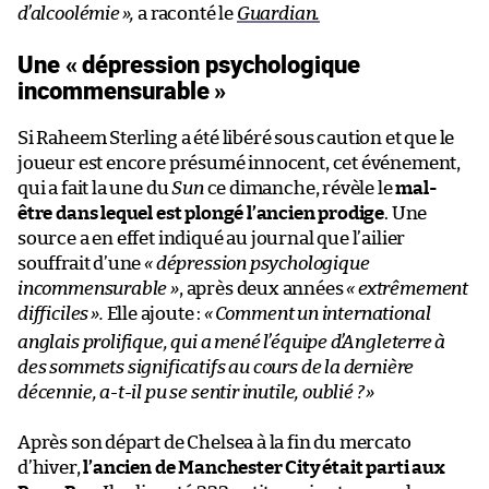
d’alcoolémie
»,
a raconté le
Guardian.
Une « dépression psychologique
incommensurable »
Si Raheem Sterling a été libéré sous caution et que le
joueur est encore présumé innocent, cet événement,
qui a fait la une du
Sun
ce dimanche, révèle le
mal-
être dans lequel est plongé l’ancien prodige
. Une
source a en effet indiqué au journal que l’ailier
souffrait d’une
« dépression psychologique
incommensurable »
, après deux années
« extrêmement
difficiles
».
Elle ajoute :
«
Comment un international
anglais prolifique, qui a mené l’équipe d’Angleterre à
des sommets significatifs au cours de la dernière
décennie, a-t-il pu se sentir inutile, oublié ?
»
Après son départ de Chelsea à la fin du mercato
d’hiver,
l’ancien de Manchester City était parti aux