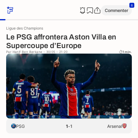
6
Commenter
Ligue des Champions
Le PSG affrontera Aston Villa en
Supercoupe d’Europe
Par
Hanif Ben Berkane
- 30/05 - 21:20
1 min.
@Elhadjiloum
PSG
1
-
1
Arsenal