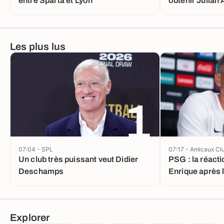
entre Sparta et Lyon
obtenir Julian 
Real Madrid qu
Les plus lus
1
07:04 - SPL
07:17 - Amicaux Cl
Un club très puissant veut Didier
PSG : la réacti
Deschamps
Enrique après 
Explorer