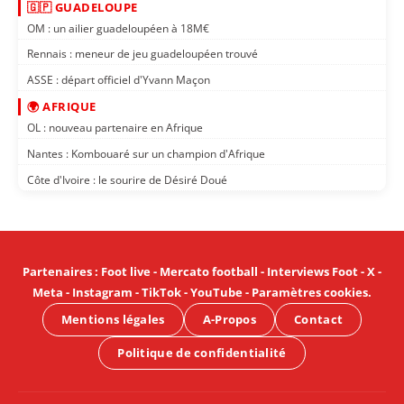
🇬🇵 GUADELOUPE
OM : un ailier guadeloupéen à 18M€
Rennais : meneur de jeu guadeloupéen trouvé
ASSE : départ officiel d'Yvann Maçon
🌍 AFRIQUE
OL : nouveau partenaire en Afrique
Nantes : Kombouaré sur un champion d'Afrique
Côte d'Ivoire : le sourire de Désiré Doué
Partenaires
:
Foot live
-
Mercato football
-
Interviews Foot
-
X
-
Meta
-
Instagram
-
TikTok
-
YouTube
-
Paramètres cookies
.
Mentions légales
A-Propos
Contact
Politique de confidentialité