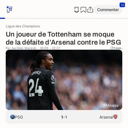
10
Commenter
Ligue des Champions
Un joueur de Tottenham se moque
de la défaite d’Arsenal contre le PSG
Par
Aurélien Macedo
- 30/05 - 22:27
1 min.
@Maxppp
PSG
1
-
1
Arsenal