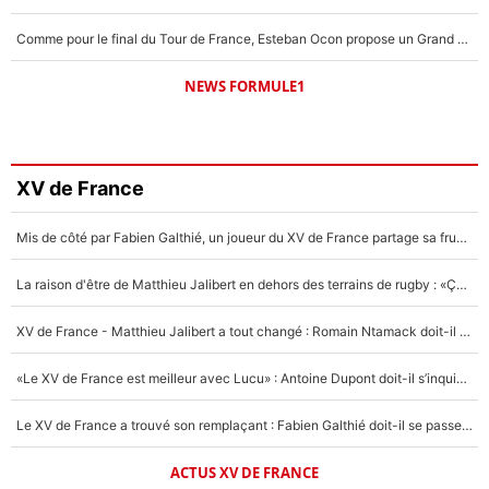
Comme pour le final du Tour de France, Esteban Ocon propose un Grand Prix de Formule 1 à Paris : «Autour de l’Arc de Triomphe, ce serait génial» !
NEWS FORMULE1
XV de France
Mis de côté par Fabien Galthié, un joueur du XV de France partage sa frustration : «ils ne me l’ont pas dit tout de suite»
La raison d'être de Matthieu Jalibert en dehors des terrains de rugby : «Ça m'atteint autant que si tu touches à un membre de ma famille»
XV de France - Matthieu Jalibert a tout changé : Romain Ntamack doit-il s’inquiéter pour sa place à un an de la Coupe du monde ?
«Le XV de France est meilleur avec Lucu» : Antoine Dupont doit-il s’inquiéter pour sa place ?
Le XV de France a trouvé son remplaçant : Fabien Galthié doit-il se passer d'Antoine Dupont ?
ACTUS XV DE FRANCE