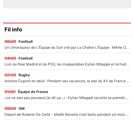
Fil info
06h00
Football
Un chroniqueur de L’Équipe du Soir viré par La Chaîne L’Équipe : Même Olivier Ménard n’avait pas pu empêcher son départ, «je l’ai appris sur Twitter, je l’ai vécu assez mal»
04h00
Football
Loin du Real Madrid et du PSG, les inséparables Kylian Mbappé et Achraf Hakimi changent d'équipe le temps d'une journée !
02h30
Rugby
Antoine Dupont en deuil : Pendant ses vacances, la star du XV de France a perdu sa grand-mère
01h00
Équipe de France
«Je ne sais pas pourquoi j’ai dit ça...» : Kylian Mbappé raconte sa première rencontre avec Zinédine Zidane (et c’est très drôle)
00h00
OM
Départ de Roberto De Zerbi - Medhi Benatia s'est battu pendant six mois pour le retenir à l'OM, le PSG a été le naufrage de trop : «Je pars avec toi»