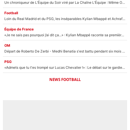
Un chroniqueur de L’Équipe du Soir viré par La Chaîne L’Équipe : Même Olivier Ménard n’avait pas pu empêcher son départ, «je l’ai appris sur Twitter, je l’ai vécu assez mal»
Football
Loin du Real Madrid et du PSG, les inséparables Kylian Mbappé et Achraf Hakimi changent d'équipe le temps d'une journée !
Équipe de France
«Je ne sais pas pourquoi j’ai dit ça...» : Kylian Mbappé raconte sa première rencontre avec Zinédine Zidane (et c’est très drôle)
OM
Départ de Roberto De Zerbi - Medhi Benatia s'est battu pendant six mois pour le retenir à l'OM, le PSG a été le naufrage de trop : «Je pars avec toi»
PSG
«Admets que tu t'es trompé sur Lucas Chevalier !» : Le débat sur le gardien du PSG vire au clash à l'After Foot
NEWS FOOTBALL