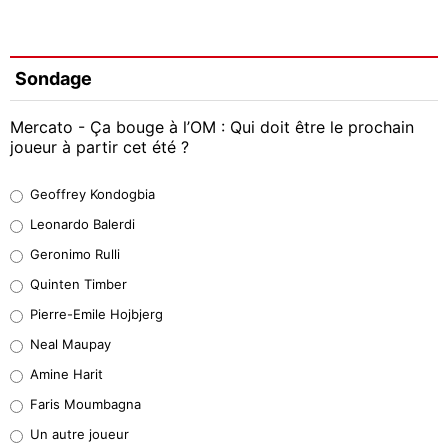
Sondage
Mercato - Ça bouge à l’OM : Qui doit être le prochain
joueur à partir cet été ?
Geoffrey Kondogbia
Geoffrey Kondogbia
38%
Leonardo Balerdi
Leonardo Balerdi
Geronimo Rulli
32%
Quinten Timber
Geronimo Rulli
Pierre-Emile Hojbjerg
5%
Neal Maupay
Quinten Timber
Amine Harit
1%
Faris Moumbagna
Pierre-Emile Hojbjerg
Un autre joueur
9%