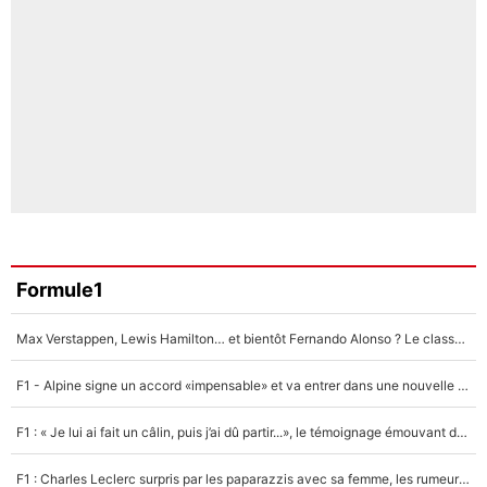
Formule1
Max Verstappen, Lewis Hamilton… et bientôt Fernando Alonso ? Le classement des pilotes les mieux payés en Formule 1 risque de changer !
F1 - Alpine signe un accord «impensable» et va entrer dans une nouvelle dimension : Grande nouvelle pour Pierre Gasly !
F1 : « Je lui ai fait un câlin, puis j’ai dû partir...», le témoignage émouvant de Max Verstappen sur sa fille
F1 : Charles Leclerc surpris par les paparazzis avec sa femme, les rumeurs étaient vraies !