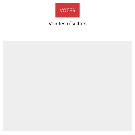
VOTER
Neal Maupay
4%
Voir les résultats
Amine Harit
3%
Faris Moumbagna
4%
Un autre joueur
5%
1623 personnes ont participé aux votes.