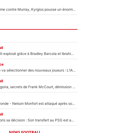
Victime de racisme contre Murray, Kyrgios pousse un énorme coup de gueule !
ll
Un record bientôt explosé grâce à Bradley Barcola et Ibrahim Mbaye : Le PSG sur le point de réaliser un mercato historique ?
ce
Zinédine Zidane va sélectionner des nouveaux joueurs : L’IA dévoile les 5 cracks qui pourraient rapidement le rejoindre en équipe de France !
ll
Trahison de Longoria, secrets de Frank McCourt, démission de Roberto De Zerbi : Medhi Benatia se lâche sur son départ de l'OM et fait d'importantes révélations
Incendies en Gironde - Nelson Monfort est attaqué après son dérapage sur CNews : «Et lui, il prend combien pour parler dans un studio climatisé?»
ll
Ferran Torres a pris sa décision : Son transfert au PSG est annoncé en Espagne !
NEWS FOOTBALL