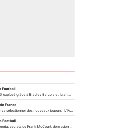
 Football
Un record bientôt explosé grâce à Bradley Barcola et Ibrahim Mbaye : Le PSG sur le point de réaliser un mercato historique ?
 de France
Zinédine Zidane va sélectionner des nouveaux joueurs : L’IA dévoile les 5 cracks qui pourraient rapidement le rejoindre en équipe de France !
 Football
Trahison de Longoria, secrets de Frank McCourt, démission de Roberto De Zerbi : Medhi Benatia se lâche sur son départ de l'OM et fait d'importantes révélations