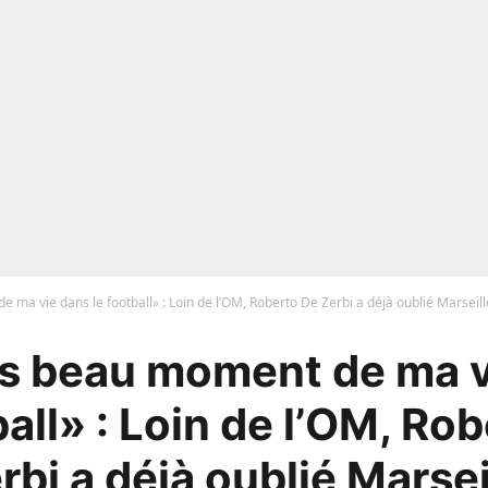
 ma vie dans le football» : Loin de l’OM, Roberto De Zerbi a déjà oublié Marseill
us beau moment de ma v
ball» : Loin de l’OM, Ro
rbi a déjà oublié Marsei