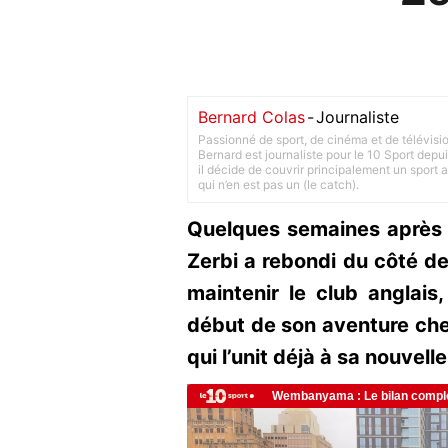
Bernard Colas
-
Journaliste
Passionné de sport, de cinéma et de télévisi
Bernard est journaliste pour le 10 Sport depu
il décide de couvrir principalement un sport adu
qui n’en est pas un (le catch).
Quelques semaines après 
Zerbi a rebondi du côté de
maintenir le club anglais,
début de son aventure chez
qui l’unit déjà à sa nouvell