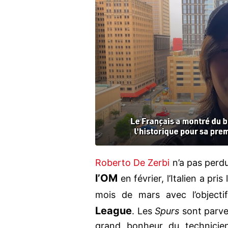
Roberto De Zerbi
n’a pas perdu
l’OM
en février, l’Italien a pri
mois de mars avec l’object
League
. Les
Spurs
sont parven
grand bonheur du technicien