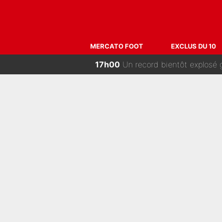
MERCATO FOOT
EXCLUS DU 10
17h00
Un record bientôt explosé gr
16h00
Zinédine Zidane va sélectionner 
15h00
Trahison de Longoria, secrets de Fra
14h00
Incendies en Gironde - Nelson Mon
13h00
Ferran Torres a pris sa déc