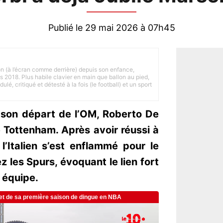
Publié le 29 mai 2026 à 07h45
on (à l’écran comme derrière) depuis son enfance,
is 2018. Plus habile clavier en main que ballon au pied,
lé, critiqué et détesté à la fois (le football) et un sport
son départ de l’OM, Roberto De
 Tottenham. Après avoir réussi à
 l’Italien s’est enflammé pour le
 les Spurs, évoquant le lien fort
e équipe.