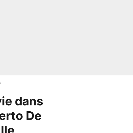
e
ie dans
berto De
lle