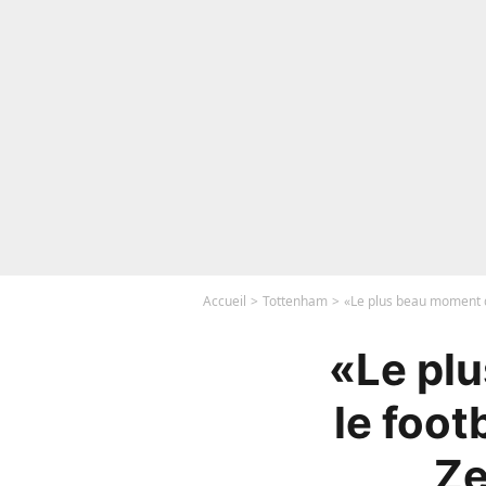
Accueil
Tottenham
«Le plus beau moment de
«Le pl
le foot
Ze