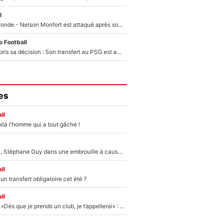
l
Incendies en Gironde - Nelson Monfort est attaqué après son dérapage sur CNews : «Et lui, il prend combien pour parler dans un studio climatisé?»
 Football
Ferran Torres a pris sa décision : Son transfert au PSG est annoncé en Espagne !
es
ll
ilà l'homme qui a tout gâché !
«Détester à vie», Stéphane Guy dans une embrouille à cause du PSG !
ll
n transfert obligatoire cet été ?
ll
Mercato - OM - «Dès que je prends un club, je t’appellerai» : La promesse de Marcelino au moment de claquer la porte