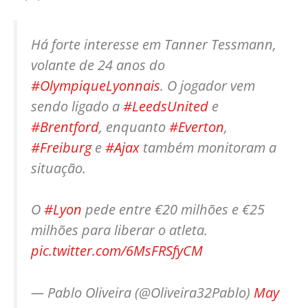
Há forte interesse em Tanner Tessmann,
volante de 24 anos do
#OlympiqueLyonnais
. O jogador vem
sendo ligado a
#LeedsUnited
e
#Brentford
, enquanto
#Everton
,
#Freiburg
e
#Ajax
também monitoram a
situação.
O
#Lyon
pede entre €20 milhões e €25
milhões para liberar o atleta.
pic.twitter.com/6MsFRSfyCM
— Pablo Oliveira (@Oliveira32Pablo)
May