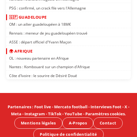
PSG : confirmé, un crack file vers l'Allemagne
🇬🇵 GUADELOUPE
OM : un ailier guadeloupéen à 18M€
Rennais : meneur de jeu guadeloupéen trouvé
ASSE : départ officiel d'Yvann Maçon
🌍 AFRIQUE
OL : nouveau partenaire en Afrique
Nantes : Kombouaré sur un champion d'Afrique
Côte d'Ivoire : le sourire de Désiré Doué
Partenaires
:
Foot live
-
Mercato football
-
Interviews Foot
-
X
-
Meta
-
Instagram
-
TikTok
-
YouTube
-
Paramètres cookies
.
Mentions légales
A-Propos
Contact
Politique de confidentialité