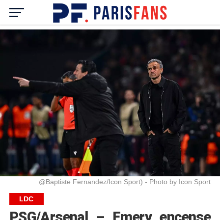
@Baptiste Fernandez/Icon Sport) - Photo by Icon Sport
LDC
PSG/Arsenal – Emery encense