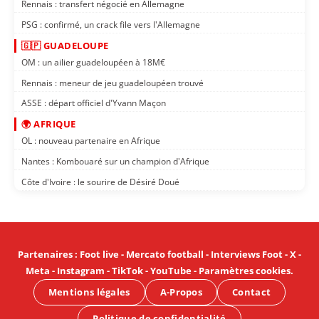
Rennais : transfert négocié en Allemagne
PSG : confirmé, un crack file vers l'Allemagne
🇬🇵 GUADELOUPE
OM : un ailier guadeloupéen à 18M€
Rennais : meneur de jeu guadeloupéen trouvé
ASSE : départ officiel d'Yvann Maçon
🌍 AFRIQUE
OL : nouveau partenaire en Afrique
Nantes : Kombouaré sur un champion d'Afrique
Côte d'Ivoire : le sourire de Désiré Doué
Partenaires
:
Foot live
-
Mercato football
-
Interviews Foot
-
X
-
Meta
-
Instagram
-
TikTok
-
YouTube
-
Paramètres cookies
.
Mentions légales
A-Propos
Contact
Politique de confidentialité