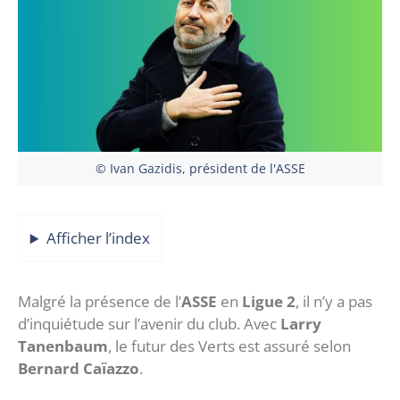
© Ivan Gazidis, président de l'ASSE
Afficher l’index
Malgré la présence de l’
ASSE
en
Ligue 2
, il n’y a pas
d’inquiétude sur l’avenir du club. Avec
Larry
Tanenbaum
, le futur des Verts est assuré selon
Bernard Caïazzo
.