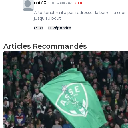
reds13
26 mai 2026 à 22:11
+
1095
A tottenahm il a pas redresser la barre il a subi
jusqu'au bout
0
+
Répondre
Articles Recommandés