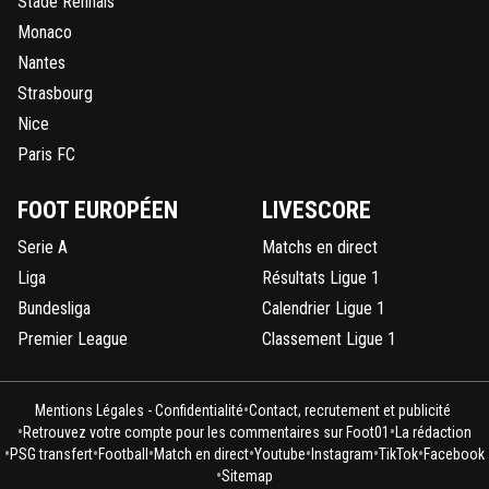
Stade Rennais
Monaco
Nantes
Strasbourg
Nice
Paris FC
FOOT EUROPÉEN
LIVESCORE
Serie A
Matchs en direct
Liga
Résultats Ligue 1
Bundesliga
Calendrier Ligue 1
Premier League
Classement Ligue 1
•
Mentions Légales - Confidentialité
Contact, recrutement et publicité
•
•
Retrouvez votre compte pour les commentaires sur Foot01
La rédaction
•
•
•
•
•
•
•
PSG transfert
Football
Match en direct
Youtube
Instagram
TikTok
Facebook
•
Sitemap