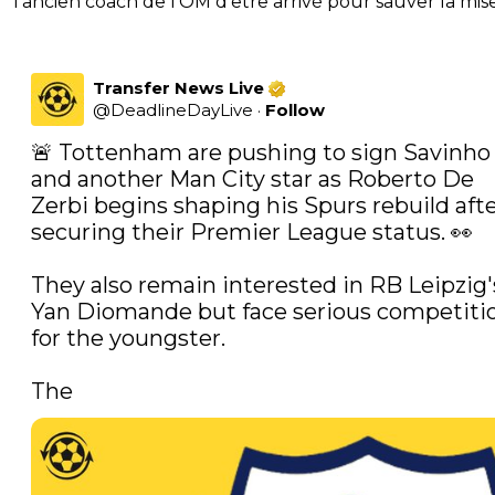
l’ancien coach de l’OM d’être arrivé pour sauver la mise
Transfer News Live
@
DeadlineDayLive
·
Follow
🚨 Tottenham are pushing to sign Savinho 
and another Man City star as Roberto De 
Zerbi begins shaping his Spurs rebuild afte
securing their Premier League status. 👀

They also remain interested in RB Leipzig's
Yan Diomande but face serious competitio
for the youngster.

The 