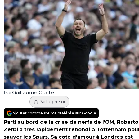
Guillaume Conte
Par
Partager sur
Ajouter comme source préférée sur Google
Parti au bord de la crise de nerfs de l'OM, Robert
Zerbi a très rapidement rebondi à Tottenham pou
sauver les Spurs. Sa cote d'amour à Londres est