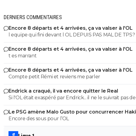
DERNIERS COMMENTAIRES
Encore 8 départs et 4 arrivées, ça va valser à l'OL
l equipe qui fini devant l OL DEPUIS PAS MAL DE TPS? lol. t
es tro malin toi
Encore 8 départs et 4 arrivées, ça va valser à l'OL
t es marrant
Encore 8 départs et 4 arrivées, ça va valser à l'OL
Compte petit Rémi et reviens me parler
Endrick a craqué, il va encore quitter le Real
Si l'OL était exaspéré par Endrick... il ne le suivrait pas de
près. Bref... Quand l'équipe sera complète... ce sera beaucoup
Le PSG amène Malo Gusto pour concurrencer Hak
mieux.
Encore des sous pour l’OL
Ligue 1