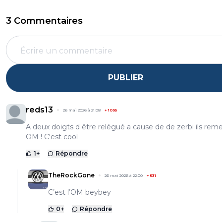
3 Commentaires
PUBLIER
reds13
26 mai 2026 à 21:08
+
1095
A deux doigts d être relégué a cause de de zerbi ils reme
OM ! C'est cool
1
+
Répondre
TheRockGone
26 mai 2026 à 22:00
+
531
C’est l’OM beybey
0
+
Répondre