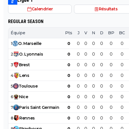
Calendrier
Résultats
REGULAR SEASON
Équipe
Pts
J
V
N
D
BP
BC
1
O
.
Marseille
0
0
0
0
0
0
0
2
O
.
Lyonnais
0
0
0
0
0
0
0
3
Brest
0
0
0
0
0
0
0
4
Lens
0
0
0
0
0
0
0
5
Toulouse
0
0
0
0
0
0
0
6
Nice
0
0
0
0
0
0
0
7
Paris
Saint
Germain
0
0
0
0
0
0
0
8
Rennes
0
0
0
0
0
0
0
9
Strasbourg
0
0
0
0
0
0
0