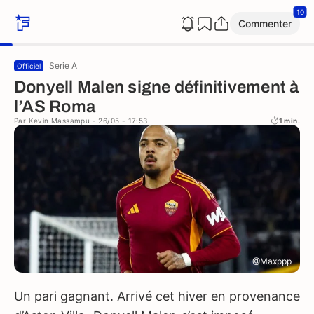
10
Commenter
Serie A
Officiel
Donyell Malen signe définitivement à
l’AS Roma
Par
Kevin Massampu
- 26/05 - 17:53
1 min.
@Maxppp
Un pari gagnant. Arrivé cet hiver en provenance