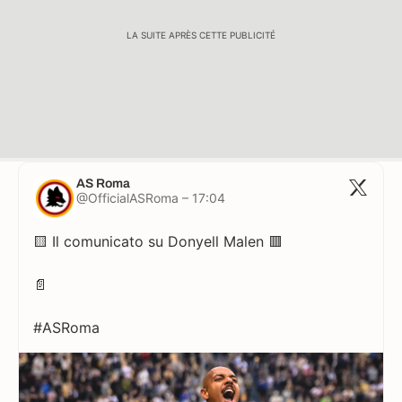
LA SUITE APRÈS CETTE PUBLICITÉ
AS Roma
@OfficialASRoma – 17:04
🟨 Il comunicato su Donyell Malen 🟥
📄
#ASRoma