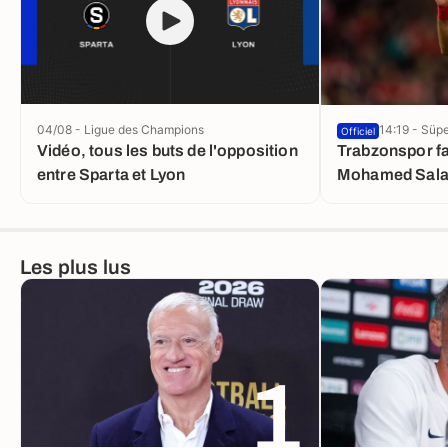
04/08 - Ligue des Champions
14:19 - Süpe
Officiel
Vidéo, tous les buts de l'opposition
Trabzonspor fa
entre Sparta et Lyon
Mohamed Sal
Les plus lus
1