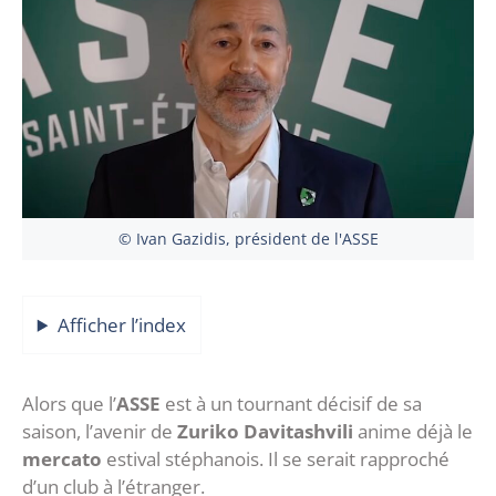
© Ivan Gazidis, président de l'ASSE
Afficher l’index
Alors que l’
ASSE
est à un tournant décisif de sa
saison, l’avenir de
Zuriko Davitashvili
anime déjà le
mercato
estival stéphanois. Il se serait rapproché
d’un club à l’étranger.