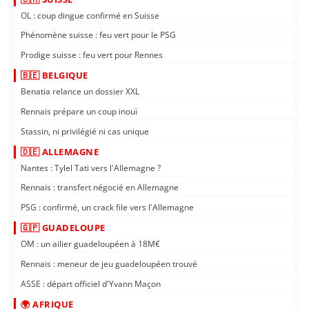
OL : coup dingue confirmé en Suisse
Phénomène suisse : feu vert pour le PSG
Prodige suisse : feu vert pour Rennes
🇧🇪 BELGIQUE
Benatia relance un dossier XXL
Rennais prépare un coup inouï
Stassin, ni privilégié ni cas unique
🇩🇪 ALLEMAGNE
Nantes : Tylel Tati vers l'Allemagne ?
Rennais : transfert négocié en Allemagne
PSG : confirmé, un crack file vers l'Allemagne
🇬🇵 GUADELOUPE
OM : un ailier guadeloupéen à 18M€
Rennais : meneur de jeu guadeloupéen trouvé
ASSE : départ officiel d'Yvann Maçon
🌍 AFRIQUE