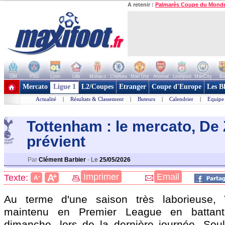
A retenir :
Palmarès Coupe du Mond
OM
PSG
Lyon
Lille
Monaco
Chelsea
Man Utd
Arsenal
Liverpool
ManCity
Ba
+ de clubs
Mercato
Ligue 1
L2/Coupes
Etranger
Coupe d'Europe
Les B
Actualité
|
Résultats & Classement
|
Buteurs
|
Calendrier
|
Equipe
Tottenham : le mercato, De 
prévient
Par
Clément Barbier
-
Le
25/05/2026
+
Imprimer
Email
A
Texte:
-
A
Au terme d'une saison très laborieuse, 
maintenu en Premier League en battant 
dimanche, lors de la dernière journée. Sou