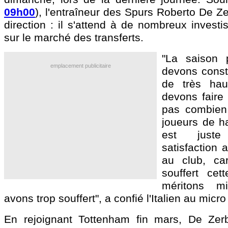
09h00
), l'entraîneur des Spurs Roberto De Z
direction : il s'attend à de nombreux invest
sur le marché des transferts.
"La saison 
emplacement publicitaire
devons const
de très hau
devons faire 
pas combien,
joueurs de ha
est just
satisfaction 
au club, car
souffert cet
méritons m
avons trop souffert", a confié l'Italien au micr
En rejoignant Tottenham fin mars, De Zer