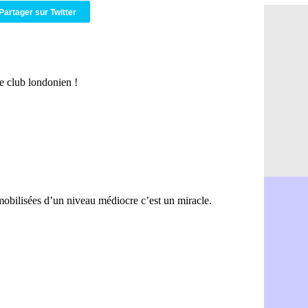
PSG : Ndja
06/08
Partager sur Twitter
Real : Dio
06/08
Man City : 
06/08
Rennes : A
06/08
Aston Villa
06/08
OM : une a
06/08
Le Havre : 
06/08
Trabzonspor
06/08
Bordeaux :
06/08
FIFA : Al-K
06/08
Fenerbahçe
06/08
Bordeaux : 
06/08
Galatasara
06/08
Southampto
06/08
Real : Vini
06/08
VIDEO : un
06/08
Real : Dio
06/08
Real : Rodr
06/08
PSG : Aklio
06/08
Médias : la
06/08
PSG : pas d
06/08
Real : ça s
06/08