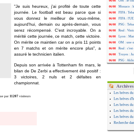
OM : le clu
06/08
"Je suis heureux, j'ai profité de toute cette
Monaco : l
06/08
journée. Le football est beau parce que si
FIFA : Teb
06/08
vous donnez le meilleur de vous-même,
FIFA : l'UE
06/08
aujourd'hui, demain ou après-demain, vous
PSG : Teba
06/08
serez récompensé. C'est incroyable. On a
Real : Vini
06/08
mérité cette journée, ce match, cette victoire.
Lyon : Man
06/08
On mérite ce maintien car on a pris 11 points
OM : une o
06/08
en 7 matchs et on mérite encore plus", a
Real : c'es
06/08
assuré le technicien italien.
Troyes : Ju
06/08
PSG : Aklio
06/08
Depuis son arrivée à Tottenham fin mars, le
OM : une o
06/08
bilan de De Zerbi a effectivement été positif :
PSG : cont
06/08
3 victoires, 2 nuls et 2 défaites en
Ouganda : 
06/08
championnat.
Arsenal : A
06/08
Archives
Chelsea : P
06/08
Les brèves du
ue par
11207
visiteurs
FIFA : le 
06/08
Les brèves d'h
PSG : l'ét
06/08
Les brèves du
Bologne : D
06/08
Les brèves du
OM : accor
06/08
Les brèves du
OM : Medi
06/08
Recherche dan
Uruguay : 
06/08
Séville : J
06/08