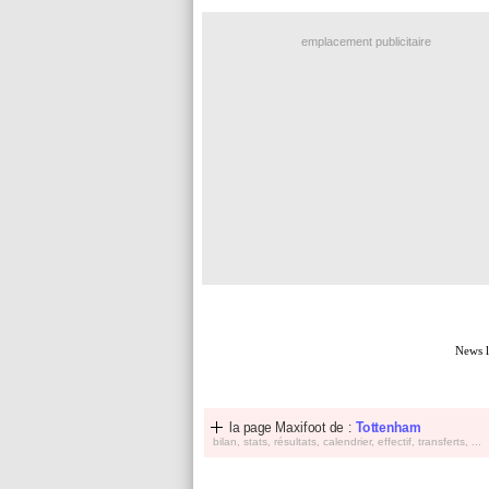
emplacement publicitaire
News l
la page Maxifoot de :
Tottenham
bilan, stats, résultats, calendrier, effectif, transferts, ...