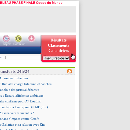
BLEAU PHASE FINALE Coupe du Monde
Résultats
Bayern
Dortmund
Classements
Calendriers
s
|
ransferts 24h/24
AF soutient Infantino
 Rubiales charge Infantino et Sanchez
bolo a des pistes alléchantes
re : Renard affiche ses ambitions
aise confirme pour Aït Boudlal
 Trafford à Leeds pour 47 M€ (off.)
irkzee vers la Juventus ?
onaco s'impose contre Getafe
r Zakarian et sa relation avec Kita