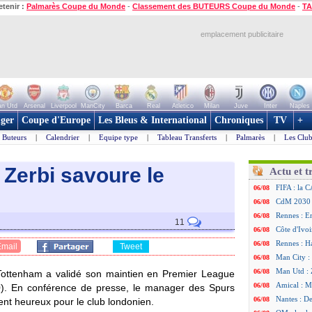
etenir :
Palmarès Coupe du Monde
-
Classement des BUTEURS Coupe du Monde
-
TA
emplacement publicitaire
n Utd
Arsenal
Liverpool
ManCity
Barca
Real
Atletico
Milan
Juve
Inter
Naples
ger
Coupe d'Europe
Les Bleus & International
Chroniques
TV
+
Buteurs
|
Calendrier
|
Equipe type
|
Tableau Transferts
|
Palmarès
|
Les Club
 Zerbi savoure le
Actu et t
FIFA : la C
06/08
CdM 2030 :
06/08
Rennes : Em
06/08
11
Côte d'Ivoi
06/08
Rennes : H
06/08
Email
Tweet
Man City :
06/08
Man Utd : Z
06/08
Tottenham a validé son maintien en Premier League
Amical : M
06/08
-0). En conférence de presse, le manager des Spurs
Nantes : De
06/08
t heureux pour le club londonien.