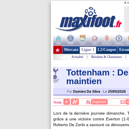
A r
OM
PSG
Lyon
Lille
Monaco
Chelsea
Ma
+ de clubs
Mercato
Ligue 1
L2/Coupes
Etran
Actualité
|
Résultats & Classement
|
Tottenham : De
maintien
Par
Damien Da Silva
-
Le
25/05/2026
+
A
-
A
Imprimer
Texte:
Lors de la dernière journée dimanche, 
grâce à une victoire contre Everton (1
Roberto De Zerbi a savouré ce dénouemen