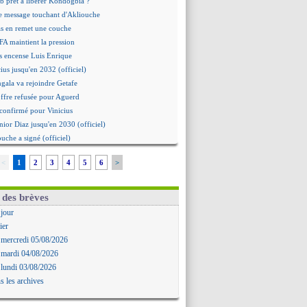
b prêt à libérer Kondogbia ?
e message touchant d'Akliouche
as en remet une couche
FA maintient la pression
s encense Luis Enrique
cius jusqu'en 2032 (officiel)
gala va rejoindre Getafe
ffre refusée pour Aguerd
t confirmé pour Vinicius
nior Diaz jusqu'en 2030 (officiel)
uche a signé (officiel)
ffre pour Bulka
<
1
2
3
4
5
6
>
rat signé pour Akliouche
Owori battu à mort à Kampala
rteta veut créer une dynastie
 des brèves
alace a fait son offre pour Disasi
 jour
gouvernement espagnol s'en mêle
ier
onnante rumeur Gusto
 mercredi 05/08/2026
allinga est sur le marché
 mardi 04/08/2026
d trouvé avec Man City pour Rulli
 lundi 03/08/2026
na vers Leverkusen pour 25 M€
s les archives
Forlan nommé sélectionneur (officiel)
uanlu signe à Bournemouth (officiel)