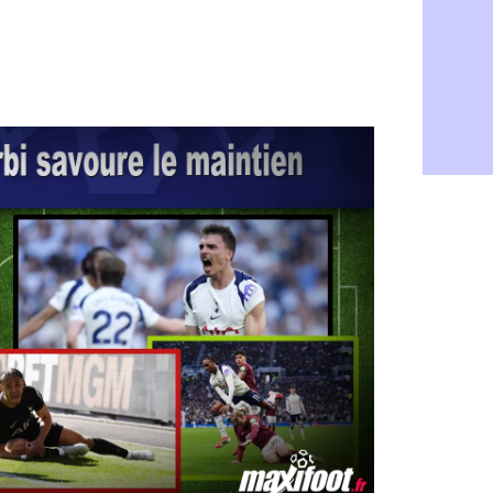
Barça : Fe
06/08
FIFA : des 
06/08
Abha : c'est
06/08
Real : rép
06/08
Arsenal : N
06/08
Al-Ahli : D
06/08
PSG : Luis 
06/08
Monaco : P
05/08
Rennes : Za
05/08
Rennes : u
05/08
VIDEO : Th
05/08
Dunkerque 
05/08
Lyon : Man
05/08
Amical : Ar
05/08
Amical : lo
05/08
Man City :
05/08
LdC : Fene
05/08
Al-Diriyah 
05/08
Atletico : 
05/08
Amical : p
05/08
VIDEO : le
05/08
CdM 2030 :
05/08
PSG : la c
05/08