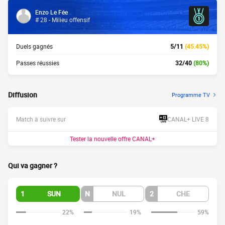
Enzo Le Fée
# 28 - Milieu offensif
Duels gagnés
5/11
(45.45%)
Passes réussies
32/40
(80%)
Diffusion
Programme TV
Match à suivre sur
CANAL+ LIVE 8
Tester la nouvelle offre CANAL+
Qui va gagner ?
1
SUN
N
NUL
2
CHE
22%
19%
59%