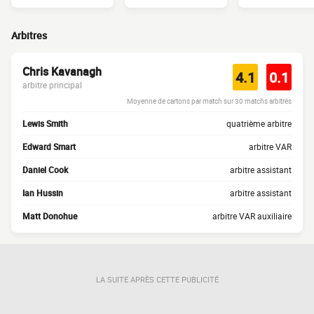
Arbitres
Chris Kavanagh
4.1
0.1
arbitre principal
Moyenne de cartons par match sur 30 matchs arbitrés
Lewis Smith
quatrième arbitre
Edward Smart
arbitre VAR
Daniel Cook
arbitre assistant
Ian Hussin
arbitre assistant
Matt Donohue
arbitre VAR auxiliaire
LA SUITE APRÈS CETTE PUBLICITÉ