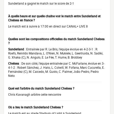
Sunderland a gagné le match sur le score de 2-1
À quelle heure et sur quelle chaîne voir le match entre Sunderland et
Chelsea en france ?
Le match est à suivre à 17:00 en direct sur CANAL+ LIVE 8
Quelles sont les compositions officielles du match Sunderland Chelsea
?
Sunderland
: Entraînée par R. Le Bris, l'équipe évolue en 4-2-3-1 : R.
Roefs, Reinildo Mandava, L. O'Nien, N. Mukiele, L. Geertruida, N. Sadiki,
G. Xhaka (C), N. Angulo, E. Le Fée, T. Hume, B. Brobbey
Chelsea
: De son côté, l'équipe entraînée par C. McFarlane, évolue en 3-
4-1-2 : Robert Sánchez, J. Hato, L. Colwill, W. Fofana, Marc Cucurella, E.
Fernández (C), M. Caicedo, M. Gusto, C. Palmer, João Pedro, Pedro
Neto
Quel est l'arbitre du match Sunderland Chelsea ?
Chris Kavanagh arbitre cette rencontre
Où a lieu le match Sunderland Chelsea ?
Le match est au stade Stadium of Light à Sunderland