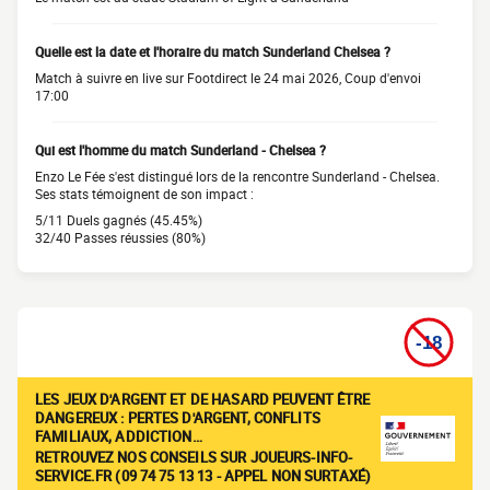
Quelle est la date et l'horaire du match Sunderland Chelsea ?
Match à suivre en live sur Footdirect le 24 mai 2026, Coup d'envoi
17:00
Qui est l'homme du match Sunderland - Chelsea ?
Enzo Le Fée s'est distingué lors de la rencontre Sunderland - Chelsea.
Ses stats témoignent de son impact :
5/11 Duels gagnés (45.45%)
32/40 Passes réussies (80%)
LES JEUX D'ARGENT ET DE HASARD PEUVENT ÊTRE
DANGEREUX : PERTES D'ARGENT, CONFLITS
FAMILIAUX, ADDICTION…
RETROUVEZ NOS CONSEILS SUR JOUEURS-INFO-
SERVICE.FR (09 74 75 13 13 - APPEL NON SURTAXÉ)