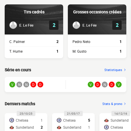
Tirs cadrés
Grosses occasions créées
2
2
E. Le Fée
E. Le Fée
C. Palmer
2
Pedro Neto
1
T. Hume
1
M. Gusto
1
Série en cours
Statistiques
V
N
N
D
D
V
D
N
D
V
Derniers matchs
Stats & prono
25/10/25
21/05/17
14/12/16
Chelsea
1
Chelsea
5
Sunderland
Sunderland
2
Sunderland
1
Chelsea