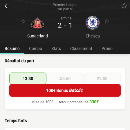
Premier League
38e journée
Terminé
2
1
-
Sunderland
Chelsea
Résumé
Compo
Stats
Classement
Prono
Résultat du pari
1
3.30
X
3.60
2
2.00
100€ Bonus
330€
Mise de 100€ → retour potentiel de
Temps forts