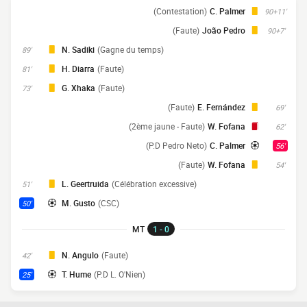
(Contestation)
C. Palmer
90+11'
(Faute)
João Pedro
90+7'
N. Sadiki
(Gagne du temps)
89'
H. Diarra
(Faute)
81'
G. Xhaka
(Faute)
73'
(Faute)
E. Fernández
69'
(2ème jaune - Faute)
W. Fofana
62'
(P.D Pedro Neto)
C. Palmer
56'
(Faute)
W. Fofana
54'
L. Geertruida
(Célébration excessive)
51'
M. Gusto
(CSC)
50'
MT
1 - 0
N. Angulo
(Faute)
42'
T. Hume
(P.D L. O'Nien)
25'