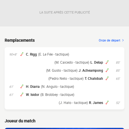
LA SUITE APRÈS CETTE PUBLICITÉ
Remplacements
Onze de départ
C. Rigg
(E. Le Fée - tactique)
90+8'
(M. Caicedo - tactique)
L. Delap
85'
(M. Gusto - tactique)
J. Acheampong
85'
(Pedro Neto - tactique)
T. Chalobah
65'
H. Diarra
(N. Angulo - tactique)
61'
W. Isidor
(B. Brobbey - tactique)
61'
(J. Hato - tactique)
R. James
52'
Joueur du match