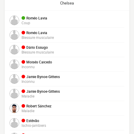
Chelsea
Roméo Lavia
Coup
Roméo Lavia
Blessure musculaire
Dário Essugo
Blessure musculaire
Moisés Caicedo
Inconnu
Jamie Bynoe-Gittens
Inconnu
Jamie Bynoe-Gittens
Maladie
Robert Sánchez
Maladie
Estêvão
Ischio-jambiers