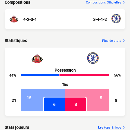
Compositions
Compositions Officielles
4-2-3-1
3-4-1-2
Statistiques
Plus de stats
Possession
44%
56%
Tirs
15
5
21
8
6
3
Stats joueurs
Les tops & flops