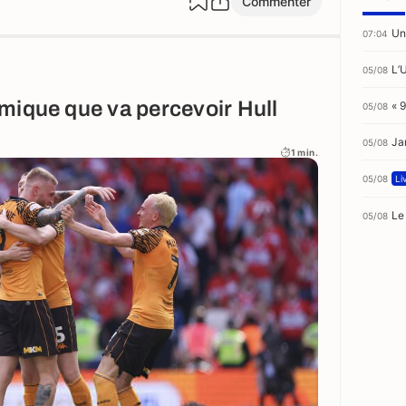
Commenter
Un
07:04
L’
05/08
mique que va percevoir Hull
« 
05/08
Ja
05/08
1 min.
05/08
Li
Le
05/08