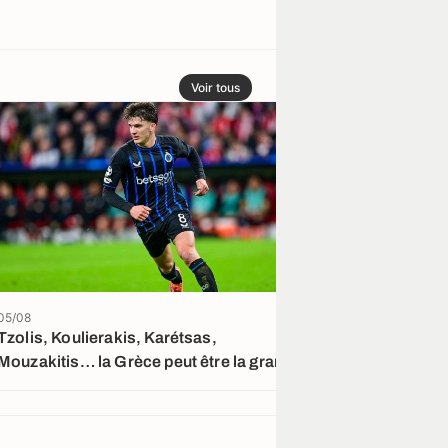
Voir tous
05/08
05/08
Tzolis, Koulierakis, Karétsas,
Arsenal compt
Mouzakitis… la Grèce peut être la grande
Vinicius Jr
gagnante du mercato