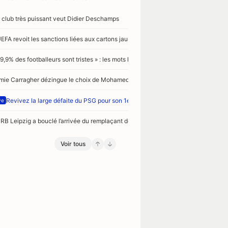
 club très puissant veut Didier Deschamps
UEFA revoit les sanctions liées aux cartons jaunes
99,9% des footballeurs sont tristes » : les mots lourds de sens d’un ancien de Ligue
mie Carragher dézingue le choix de Mohamed Salah de rejoindre Trabzonspor
Revivez la large défaite du PSG pour son 1er match de préparation face à Maj
ve
 RB Leipzig a bouclé l’arrivée du remplaçant de Yan Diomandé
Voir tous