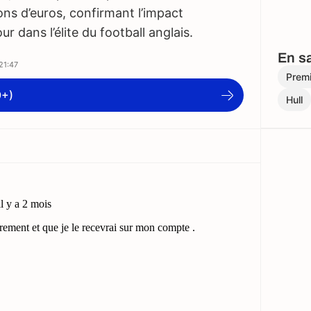
ions d’euros, confirmant l’impact
r dans l’élite du football anglais.
En sa
21:47
Prem
9+)
Hull