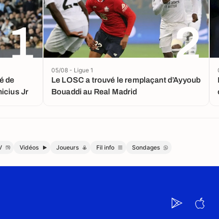
1
2
05/08 - Ligue 1
é de
Le LOSC a trouvé le remplaçant d’Ayyoub
icius Jr
Bouaddi au Real Madrid
V
Vidéos
Joueurs
Fil info
Sondages