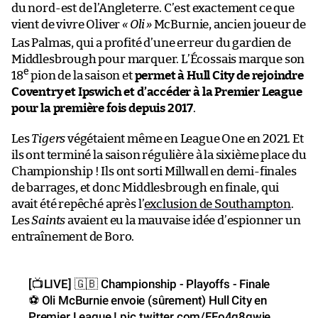
du nord-est de l’Angleterre. C’est exactement ce que
vient de vivre Oliver
« Oli
»
McBurnie, ancien joueur de
Las Palmas, qui a profité d’une erreur du gardien de
Middlesbrough pour marquer. L’Écossais marque son
e
18
pion de la saison et
permet à Hull City de rejoindre
Coventry et Ipswich et d’accéder à la Premier League
pour la première fois depuis 2017
.
Les
Tigers
végétaient même en League One en 2021. Et
ils ont terminé la saison régulière à la sixième place du
Championship ! Ils ont sorti Millwall en demi-finales
de barrages, et donc Middlesbrough en finale, qui
avait été repêché après l’
exclusion de Southampton
.
Les
Saints
avaient eu la mauvaise idée d’espionner un
entraînement de Boro.
[📺LIVE] 🇬🇧 Championship - Playoffs - Finale
⚽ Oli McBurnie envoie (sûrement) Hull City en
Premier League !
pic.twitter.com/FFo4q8gwje