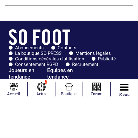
Abonnements
Contacts
La boutique SO PRESS
Mentions légales
Conditions générales d'utilisation
Publicité
Consentement RGPD
Recrutement
Joueurs en
Équipes en
tendance
tendance
2
Mohamed
Chelsea
Salah
Paris Saint-
Accueil
Actus
Boutique
Forum
Menu
Mykhailo
Germain
Mudryk
Bordeaux
Neymar
Olympique
Khalis Merah
lyonnais
Loïs Openda
FIFA
Moussa
Real Madrid
Niakhaté
RC Strasbourg