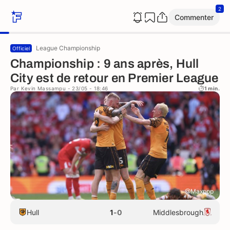
2
Commenter
League Championship
Officiel
Championship : 9 ans après, Hull
City est de retour en Premier League
Par
Kevin Massampu
- 23/05 - 18:46
1 min.
@Maxppp
Hull
1
-
0
Middlesbrough