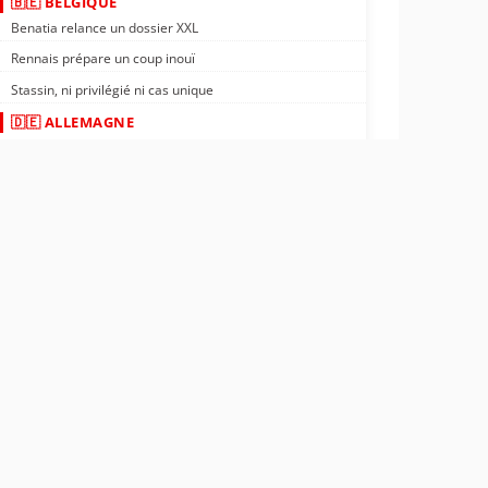
🇧🇪 BELGIQUE
Benatia relance un dossier XXL
Rennais prépare un coup inouï
Stassin, ni privilégié ni cas unique
🇩🇪 ALLEMAGNE
Nantes : Tylel Tati vers l'Allemagne ?
Rennais : transfert négocié en Allemagne
PSG : confirmé, un crack file vers l'Allemagne
🇬🇵 GUADELOUPE
OM : un ailier guadeloupéen à 18M€
Rennais : meneur de jeu guadeloupéen trouvé
ASSE : départ officiel d'Yvann Maçon
🌍 AFRIQUE
OL : nouveau partenaire en Afrique
Nantes : Kombouaré sur un champion d'Afrique
Côte d'Ivoire : le sourire de Désiré Doué