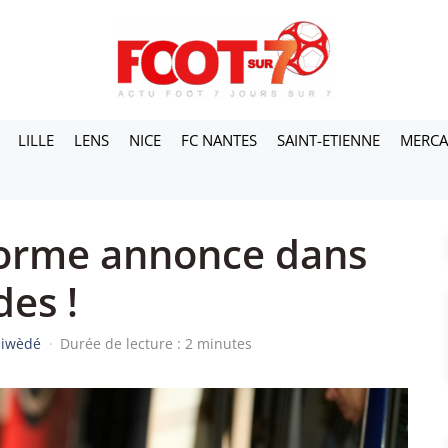
LILLE
LENS
NICE
FC NANTES
SAINT-ETIENNE
MERC
norme annonce dans
des !
siwèdé
·
Durée de lecture : 2 minutes