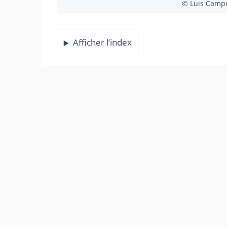
© Luis Campo
Afficher l’index
Le
PSG
surveille de très près
Mateus Fern
sur le
mercato
. Mais au moment où
Paris
a
semble se dessiner avec un autre géant eu
‎Mercato PSG : Campos
Fernandes
LA SUITE 