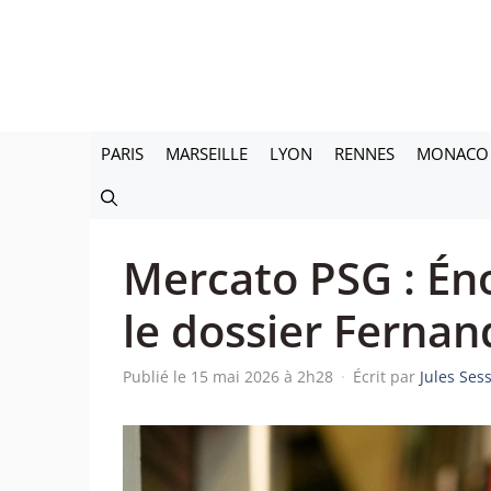
Aller
au
contenu
PARIS
MARSEILLE
LYON
RENNES
MONACO
Mercato PSG : É
le dossier Fernan
Publié le 15 mai 2026 à 2h28
·
Écrit par
Jules Ses