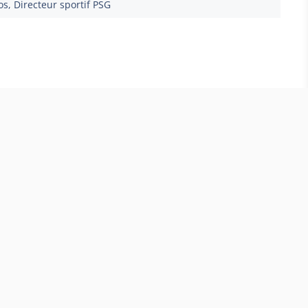
s, Directeur sportif PSG
andes
, l’un des milieux les plus convoités du moment
ffine sa stratégie estivale, une tendance forte
ropéen.
 à fond sur Mateus
APRÈS CETTE PUBLICITÉ