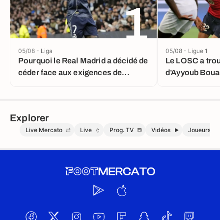
1
05/08 - Liga
05/08 - Ligue 1
Pourquoi le Real Madrid a décidé de
Le LOSC a trou
céder face aux exigences de
d’Ayyoub Boua
Vinicius Jr
Explorer
Live Mercato
Live
Prog. TV
Vidéos
Joueurs