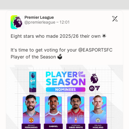
Premier League
@premierleague – 12:01
Eight stars who made 2025/26 their own 🌟
It's time to get voting for your @EASPORTSFC
Player of the Season 🗳️