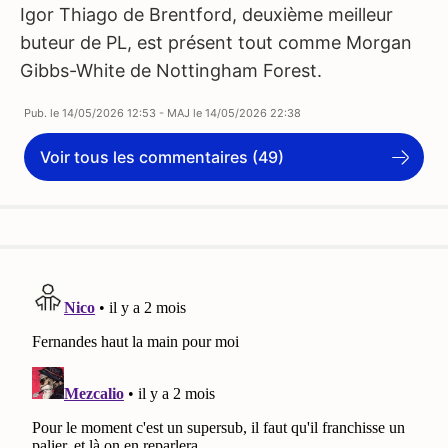
Igor Thiago de Brentford, deuxième meilleur
buteur de PL, est présent tout comme Morgan
Gibbs-White de Nottingham Forest.
Pub. le
14/05/2026 12:53
- MAJ le
14/05/2026 22:38
Voir tous les commentaires (49)