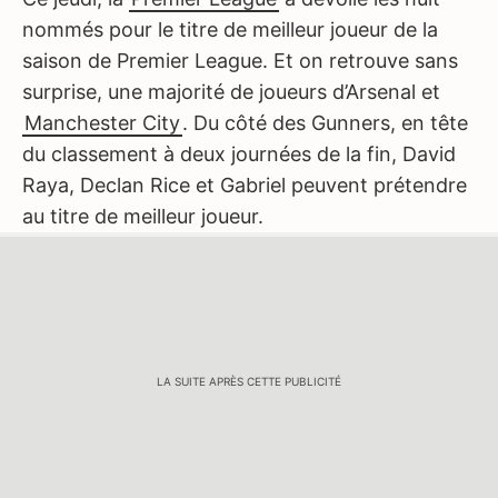
nommés pour le titre de meilleur joueur de la
saison de Premier League. Et on retrouve sans
surprise, une majorité de joueurs d’Arsenal et
Manchester City
. Du côté des Gunners, en tête
du classement à deux journées de la fin, David
Raya, Declan Rice et Gabriel peuvent prétendre
au titre de meilleur joueur.
LA SUITE APRÈS CETTE PUBLICITÉ