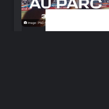
Image : PSG.fr
LDC – Les inform
pour la retransm
au Parc des Pri
Le 30 mai prochain, le
Murvin
à Arsenal. À cette occ
Armoogum
Parc des Princes.
14 mai 2026