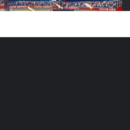
ations billetterie
ission de la finale
nces
 PSG disputera la finale de la Ligue des champions face
asion, le club parisien organisera une retransmission au