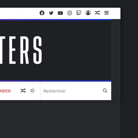
Facebook
Twitter
YouTube
Instagram
Twitch
Connexion
Article
Sidebar
Aléatoire
(barre
latérale)
Article
Switch
Rechercher
ARIER
Aléatoire
skin