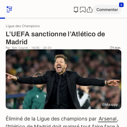
8
Commenter
Ligue des Champions
L’UEFA sanctionne l’Atlético de
Madrid
Par
Tom Courel
- 14/05 - 20:20
1 min.
@Maxppp
Éliminé de la Ligue des champions par
Arsenal
,
l’Atlético de Madrid doit malgré tout faire face à