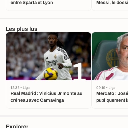
entre Sparta et Lyon
Messi, le doss
nouveau tourn
Les plus lus
1
12:35 - Liga
09:19 - Liga
Real Madrid : Vinicius Jr monte au
Mercato : José
créneau avec Camavinga
publiquement l
Madrid !
Explorer