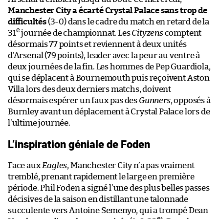
Manchester City a écarté Crystal Palace sans trop de
difficultés
(3-0) dans le cadre du match en retard de la
e
31
journée de championnat. Les
Cityzens
comptent
désormais 77 points et reviennent à deux unités
d’Arsenal (79 points), leader avec la peur au ventre à
deux journées de la fin. Les hommes de Pep Guardiola,
qui se déplacent à Bournemouth puis reçoivent Aston
Villa lors des deux derniers matchs, doivent
désormais espérer un faux pas des
Gunners
, opposés à
Burnley avant un déplacement à Crystal Palace lors de
l’ultime journée.
L’inspiration géniale de Foden
Face aux
Eagles
, Manchester City n’a pas vraiment
tremblé, prenant rapidement le large en première
période. Phil Foden a signé l’une des plus belles passes
décisives de la saison en distillant une talonnade
succulente vers Antoine Semenyo, qui a trompé Dean
e