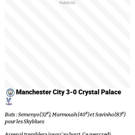
Manchester City 3-0 Crystal Palace
e
e
e
Buts : Semenyo (32
), Marmoush (40
) et Savinho (83
)
pour les Skyblues
Arsenal tremblera jusqu’au bout. Ce mercredi,