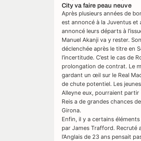
City va faire peau neuve
Cette vidéo est bloquée par votr
Après plusieurs années de bon
Mercato pour la rega
est annoncé à la Juventus et 
annoncé leurs départs à l’issu
Manuel Akanji va y rester. So
déclenchée après le titre en S
l’incertitude. C’est le cas de
prolongation de contrat. Le mi
gardant un œil sur le Real Ma
de chute potentiel. Les jeune
Alleyne eux, pourraient partir
Reis a de grandes chances de 
Girona.
Enfin, il y a certains élémen
par James Trafford. Recruté a
l’Anglais de 23 ans pensait p