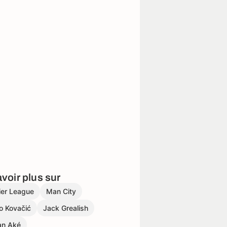
voir plus sur
ier League
Man City
o Kovačić
Jack Grealish
an Aké