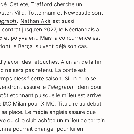
gé. Cet été, Trafford cherche un
Aston Villa, Tottenham et Newcastle sont
egraph
.
Nathan Aké
est aussi
 contrat jusqu’en 2027, le Néerlandais a
x et polyvalent. Mais la concurrence est
dont le Barça, suivent déjà son cas.
i d’y avoir des retouches. A un an de la fin
c ne sera pas retenu. La porte est
emps blessé cette saison. Si un club se
 vendront assure le
Telegraph
. Idem pour
lutôt étonnant puisque le milieu est arrivé
 l’AC Milan pour X M€. Titulaire au début
du sa place. Le média anglais assure que
ive ou si le club achète un milieu de terrain
onne pourrait changer pour lui en