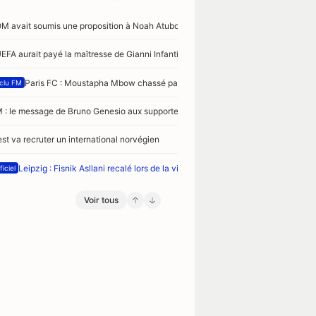
OM avait soumis une proposition à Noah Atubolu
UEFA aurait payé la maîtresse de Gianni Infantino
Paris FC : Moustapha Mbow chassé par 3 clubs de Premier League
clu FM
 : le message de Bruno Genesio aux supporters
est va recruter un international norvégien
Leipzig : Fisnik Asllani recalé lors de la visite médicale
ficiel
Voir tous