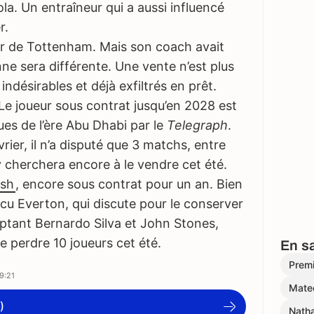
ola. Un entraîneur qui a aussi influencé
r.
seur de Tottenham. Mais son coach avait
nne sera différente. Une vente n’est plus
s indésirables et déjà exfiltrés en prêt.
. Le joueur sous contrat jusqu’en 2028 est
rues de l’ère Abu Dhabi par le
Telegraph
.
rier, il n’a disputé que 3 matchs, entre
y cherchera encore à le vendre cet été.
ish
, encore sous contrat pour un an. Bien
ncu Everton, qui discute pour le conserver
ptant Bernardo Silva et John Stones,
 perdre 10 joueurs cet été.
En sa
Prem
9:21
Mate
)
Nath