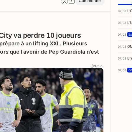
Commenter
L’
07/08
L’
07/08
City va perdre 10 joueurs
07/08
Ex
prépare à un lifting XXL. Plusieurs
OM
07/08
lors que l’avenir de Pep Guardiola n’est
Br
07/08
3 min.
07/08
Of