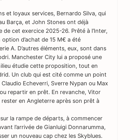
e bloqueur de publicités. Désactivez-le sur Foot
s et loyaux services, Bernardo Silva, qui
rder et soutenir nos 30 journalistes.
au Barça, et John Stones ont déjà
e de cet exercice 2025-26. Prêté à l’Inter,
n option d’achat de 15 M€ a été
erie A. D’autres éléments, eux, sont dans
 Rodri. Manchester City lui a proposé une
lieu étudie cette proposition, tout en
drid. Un club qui est cité comme un point
s Claudio Echeverri, Sverre Nypan ou Max
 ou repartir en prêt. En revanche, Vitor
rester en Angleterre après son prêt à
ts sur la rampe de départs, à commencer
vant l’arrivée de Gianluigi Donnarumma,
asser un nouveau cap chez les Skyblues.