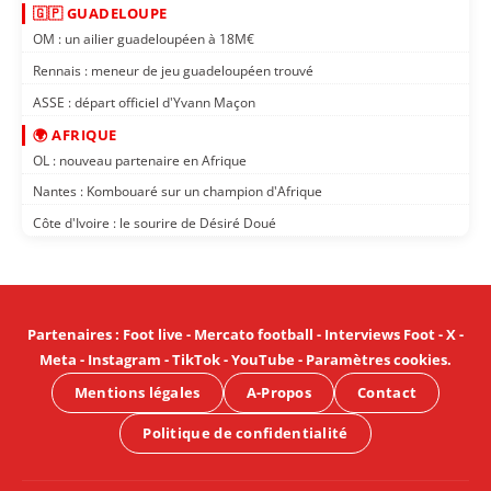
🇬🇵 GUADELOUPE
OM : un ailier guadeloupéen à 18M€
Rennais : meneur de jeu guadeloupéen trouvé
ASSE : départ officiel d'Yvann Maçon
🌍 AFRIQUE
OL : nouveau partenaire en Afrique
Nantes : Kombouaré sur un champion d'Afrique
Côte d'Ivoire : le sourire de Désiré Doué
Partenaires
:
Foot live
-
Mercato football
-
Interviews Foot
-
X
-
Meta
-
Instagram
-
TikTok
-
YouTube
-
Paramètres cookies
.
Mentions légales
A-Propos
Contact
Politique de confidentialité