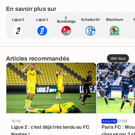
En savoir plus sur
2.
Ligue 2
Ligue 1
Schalke 04
Blackburn
Bundesliga
Articles recommandés
Voir tous
10:19
07/08
Exclu FM
Ligue 2 : c’est déjà très tendu au FC
Paris FC : Mo
Nantes !
chassé par 3 c