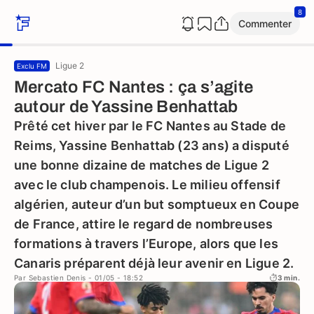
8
Commenter
Ligue 2
Exclu FM
Mercato FC Nantes : ça s’agite
autour de Yassine Benhattab
Prêté cet hiver par le FC Nantes au Stade de
Reims, Yassine Benhattab (23 ans) a disputé
une bonne dizaine de matches de Ligue 2
avec le club champenois. Le milieu offensif
algérien, auteur d’un but somptueux en Coupe
de France, attire le regard de nombreuses
formations à travers l’Europe, alors que les
Canaris préparent déjà leur avenir en Ligue 2.
Par
Sebastien Denis
- 01/05 - 18:52
3 min.