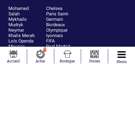
Mohamed
Chelsea
Salah
Paris Saint-
Mykhailo
Germain
Mudryk
Bordeaux
Neymar
Olympique
Khalis Merah
lyonnais
Loïs Openda
FIFA
Moussa
Real Madrid
10
Niakhaté
RC Strasbourg
Nicolás
AC Milan
Accueil
Actus
Boutique
Forum
Tagliafico
France
Menu
Pavel Šulc
RC Lens
Josh Maja
Gauthier Hein