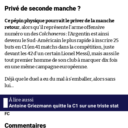
Privé de seconde manche ?
Ce pépin physique pourrait le priver de la manche
retour
, alors qu’il représente l’arme offensive
numéro un des
Colchoneros :
l’Argentin est ainsi
devenu le Sud-Américain le plus rapide à inscrire 25
buts en C1 (en 41 matchs dans la compétition, juste
devant les 42 d’un certain Lionel Messi), mais aussi le
tout premier homme de son club à marquer dix fois
en une même campagne européenne.
Déjà que le duel a eu du mal à s’emballer, alors sans
lui…
Antoine Griezmann quitte la C1 sur une triste stat
FC
Commentaires