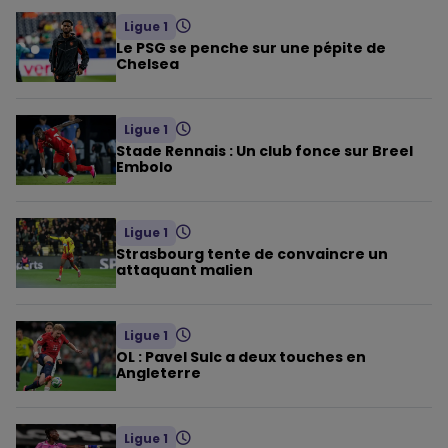
Ligue 1
Le PSG se penche sur une pépite de
Chelsea
Ligue 1
Stade Rennais : Un club fonce sur Breel
Embolo
Ligue 1
Strasbourg tente de convaincre un
attaquant malien
Ligue 1
OL : Pavel Sulc a deux touches en
Angleterre
Ligue 1