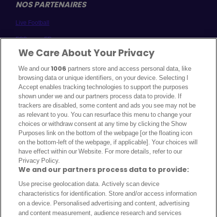
NOS PARTENAIRES
Live Football
FCBayern-FR
We Care About Your Privacy
Milan AC
We and our
1006
partners store and access personal data, like
Real France
browsing data or unique identifiers, on your device. Selecting I
Accept enables tracking technologies to support the purposes
A PROPOS
shown under we and our partners process data to provide. If
trackers are disabled, some content and ads you see may not be
Politique de cookies
as relevant to you. You can resurface this menu to change your
choices or withdraw consent at any time by clicking the Show
Qui sommes-nous ?
Purposes link on the bottom of the webpage [or the floating icon
Auteurs
on the bottom-left of the webpage, if applicable]. Your choices will
have effect within our Website. For more details, refer to our
Politique éditoriale
Privacy Policy.
We and our partners process data to provide:
Notice Légale
Use precise geolocation data. Actively scan device
Politique de confidentialité
characteristics for identification. Store and/or access information
on a device. Personalised advertising and content, advertising
Contactez-nous
and content measurement, audience research and services