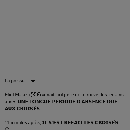
La poisse… 💔
Eliot Matazo 🇧🇪 venait tout juste de retrouver les terrains
après 𝗨𝗡𝗘 𝗟𝗢𝗡𝗚𝗨𝗘 𝗣𝗘́𝗥𝗜𝗢𝗗𝗘 𝗗’𝗔𝗕𝗦𝗘𝗡𝗖𝗘 𝗗𝗨̂𝗘
𝗔𝗨𝗫 𝗖𝗥𝗢𝗜𝗦𝗘́𝗦.
11 minutes après, 𝗜𝗟 𝗦’𝗘𝗦𝗧 𝗥𝗘𝗙𝗔𝗜𝗧 𝗟𝗘𝗦 𝗖𝗥𝗢𝗜𝗦𝗘́𝗦.
😔