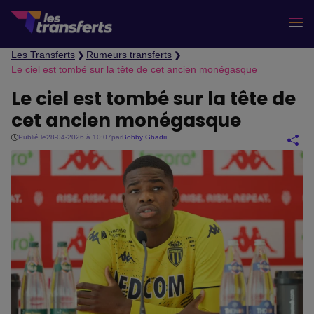
Les Transferts
Rumeurs transferts
❯
❯
Le ciel est tombé sur la tête de cet ancien monégasque
Le ciel est tombé sur la tête de
cet ancien monégasque
Publié le
28-04-2026 à 10:07
par
Bobby Gbadri