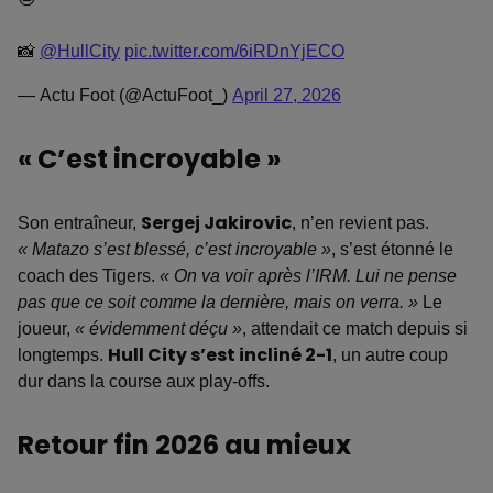
📸
@HullCity
pic.twitter.com/6iRDnYjECO
— Actu Foot (@ActuFoot_)
April 27, 2026
« C’est incroyable »
Son entraîneur,
Sergej Jakirovic
, n’en revient pas.
« Matazo s’est blessé, c’est incroyable »
, s’est étonné le
coach des Tigers.
« On va voir après l’IRM. Lui ne pense
pas que ce soit comme la dernière, mais on verra. »
Le
joueur,
« évidemment déçu »
, attendait ce match depuis si
longtemps.
Hull City s’est incliné 2-1
, un autre coup
dur dans la course aux play-offs.
Retour fin 2026 au mieux