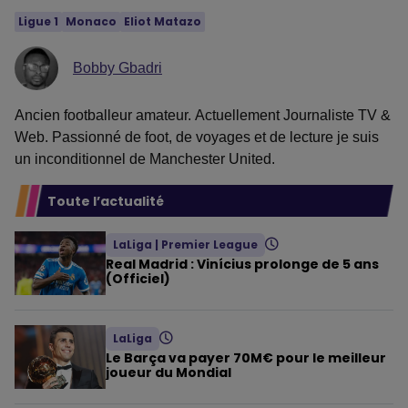
Ligue 1
Monaco
Eliot Matazo
Bobby Gbadri
Ancien footballeur amateur. Actuellement Journaliste TV &
Web. Passionné de foot, de voyages et de lecture je suis
un inconditionnel de Manchester United.
Toute l’actualité
LaLiga
|
Premier League
Real Madrid : Vinícius prolonge de 5 ans
(Officiel)
LaLiga
Le Barça va payer 70M€ pour le meilleur
joueur du Mondial