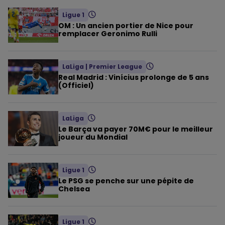
Ligue 1
OM : Un ancien portier de Nice pour
remplacer Geronimo Rulli
LaLiga
|
Premier League
Real Madrid : Vinícius prolonge de 5 ans
(Officiel)
LaLiga
Le Barça va payer 70M€ pour le meilleur
joueur du Mondial
Ligue 1
Le PSG se penche sur une pépite de
Chelsea
Ligue 1