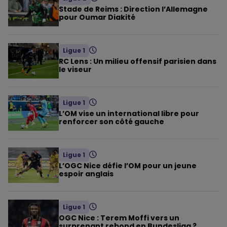
Stade de Reims : Direction l’Allemagne
pour Oumar Diakité
Ligue 1
RC Lens : Un milieu offensif parisien dans
le viseur
Ligue 1
L’OM vise un international libre pour
renforcer son côté gauche
Ligue 1
L’OGC Nice défie l’OM pour un jeune
espoir anglais
Ligue 1
OGC Nice : Terem Moffi vers un
surprenant rebond en Bundesliga ?