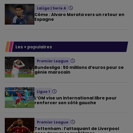
LaLiga
|
Serie A
Côme : Alvaro Morata vers un retour en
Espagne
Les + populaires
Premier League
Bundesliga : 50 millions d’euros pour ce
génie marocain
Ligue 1
L’OM vise un international libre pour
renforcer son côté gauche
Premier League
Tottenham : l’attaquant de Liverpool