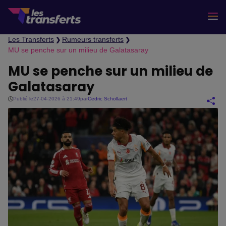
Les Transferts
Rumeurs transferts
❯
❯
MU se penche sur un milieu de Galatasaray
MU se penche sur un milieu de
Galatasaray
Publié le
27-04-2026 à 21:49
par
Cedric Schollaert