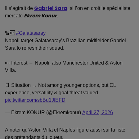
Il s’agirait de
Gabriel Sara
, si l’on en croit le spécialiste
mercato
Ekrem Konur
.
🚨🆕
#Galatasaray
Napoli target Galatasaray’s Brazilian midfielder Gabriel
Sara to refresh their squad.
👀 Interest → Napoli, also Manchester United & Aston
Villa.
📑 Situation → Not among younger options, but CL
experience, versatility & goal threat valued.
pic.twitter.com/sbBu1JfEFD
— Ekrem KONUR (@Ekremkonur)
April 27, 2026
A noter qu’Aston Villa et Naples figure aussi sur la liste
des prétendants du joueur.