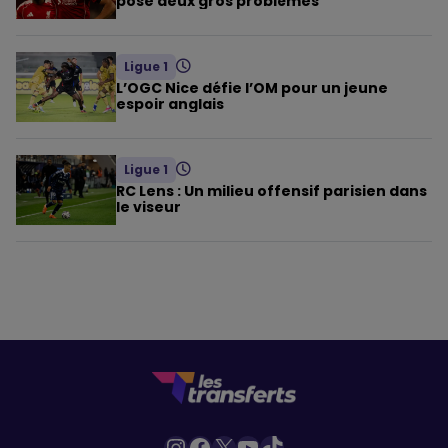
pose deux gros problèmes
Ligue 1
L’OGC Nice défie l’OM pour un jeune
espoir anglais
Ligue 1
RC Lens : Un milieu offensif parisien dans
le viseur
Instagram
Facebook
X
YouTube
TikTok