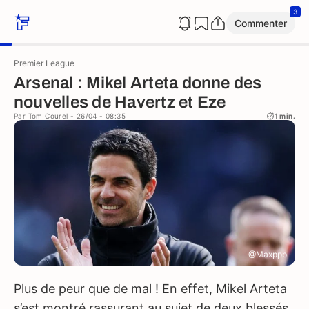
3
Commenter
Premier League
Arsenal : Mikel Arteta donne des
nouvelles de Havertz et Eze
Par
Tom Courel
- 26/04 - 08:35
1 min.
@Maxppp
Plus de peur que de mal ! En effet, Mikel Arteta
s’est montré rassurant au sujet de deux blessés