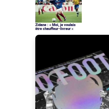
Zidane : « Moi, je voulais
être chauffeur-livreur »