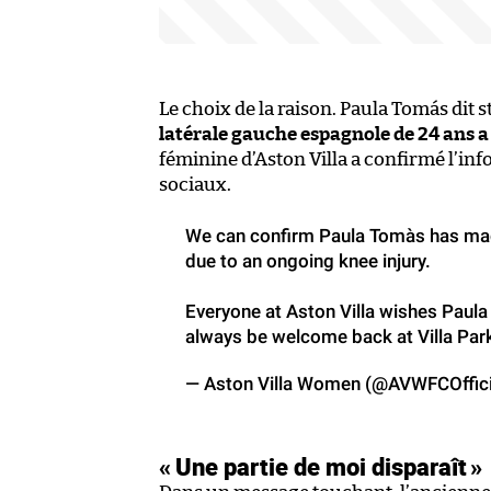
Le choix de la raison. Paula Tomás dit
latérale gauche espagnole de 24 ans a 
féminine d’Aston Villa a confirmé l’in
sociaux.
We can confirm Paula Tomàs has made
due to an ongoing knee injury.
Everyone at Aston Villa wishes Paula 
always be welcome back at Villa Par
— Aston Villa Women (@AVWFCOffici
« Une partie de moi disparaît
»