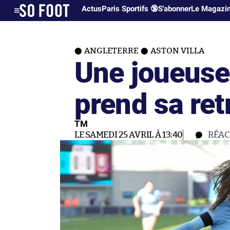
Actus
Paris Sportifs 🔞
S'abonner
Le Magazi
ANGLETERRE
ASTON VILLA
Une joueuse 
prend sa ret
TM
LE SAMEDI 25 AVRIL À 13:40
RÉAC