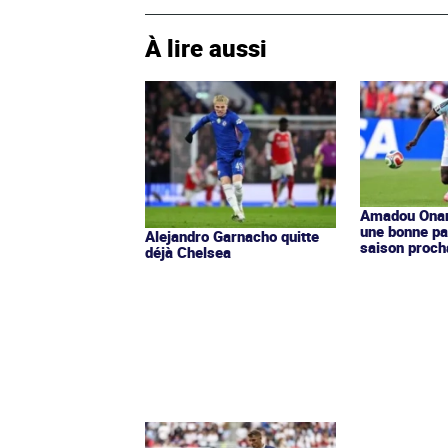
À lire aussi
Amadou Ona
une bonne par
Alejandro Garnacho quitte
saison proch
déjà Chelsea