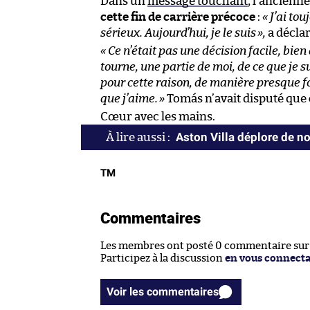
Dans un
message touchant
, l’ancienn
cette fin de carrière précoce
:
« J’ai to
sérieux. Aujourd’hui, je le suis
»,
a décla
« Ce n’était pas une décision facile, bien
tourne, une partie de moi, de ce que je 
pour cette raison, de manière presque fo
que j’aime.
»
Tomás n’avait disputé que
Cœur avec les mains.
Aston Villa déplore de n
TM
Commentaires
Les membres ont posté 0 commentaire sur c
Participez à la discussion
en vous connect
Voir les commentaires