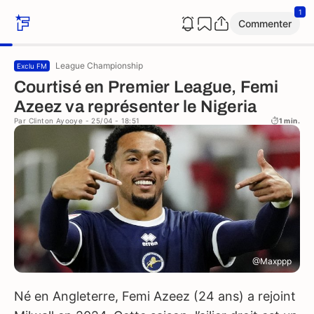
1
Commenter
League Championship
Exclu FM
Courtisé en Premier League, Femi
Azeez va représenter le Nigeria
Par
Clinton Ayooye
- 25/04 - 18:51
1 min.
@Maxppp
Né en Angleterre, Femi Azeez (24 ans) a rejoint