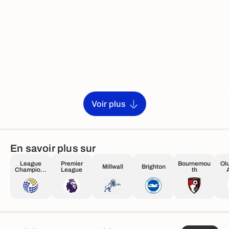
Voir plus
En savoir plus sur
League
Premier
Bournemou
Ol
Millwall
Brighton
Champions
League
th
hip