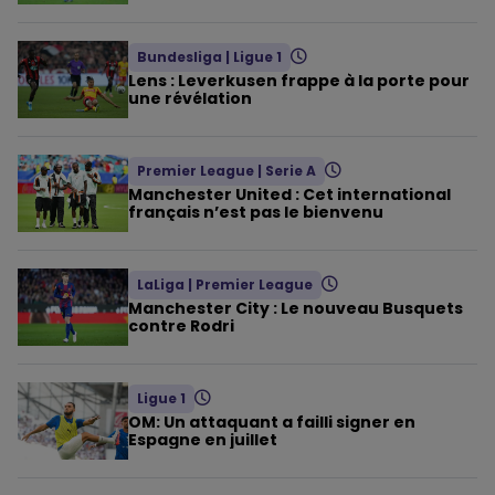
Bundesliga
|
Ligue 1
Lens : Leverkusen frappe à la porte pour
une révélation
Premier League
|
Serie A
Manchester United : Cet international
français n’est pas le bienvenu
LaLiga
|
Premier League
Manchester City : Le nouveau Busquets
contre Rodri
Ligue 1
OM: Un attaquant a failli signer en
Espagne en juillet