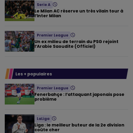
Serie A
Le Milan AC réserve un très vilain tour à
l’Inter Milan
Premier League
Un ex milieu de terrain du PSG rejoint
l’Arabie Saoudite (Officiel)
Les + populaires
Premier League
Fenerbahçe : l’attaquant japonais pose
problème
LaLiga
Liga : le meilleur buteur de la 2e division
coûte cher