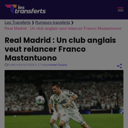
Les Transferts
Rumeurs transferts
❯
❯
Real Madrid : Un club anglais veut relancer Franco Mastantuono
Real Madrid : Un club anglais
veut relancer Franco
Mastantuono
Publié le
24-04-2026 à 17:44
par
Armel Ouaba