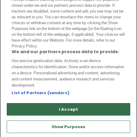
A PROPOS
shown under we and our partners process data to provide. If
trackers are disabled, some content and ads you see may not be
Politique de cookies
as relevant to you. You can resurface this menu to change your
choices or withdraw consent at any time by clicking the Show
Qui sommes-nous ?
Purposes link on the bottom of the webpage [or the floating icon
Auteurs
on the bottom-left of the webpage, if applicable]. Your choices will
have effect within our Website. For more details, refer to our
Politique éditoriale
Privacy Policy.
We and our partners process data to provide:
Notice Légale
Use precise geolocation data. Actively scan device
Politique de confidentialité
characteristics for identification. Store and/or access information
on a device. Personalised advertising and content, advertising
Contactez-nous
and content measurement, audience research and services
development.
Archive
List of Partners (vendors)
© Transfert Foot Mercato 2026. Tous droits réservés
I Accept
Show Purposes