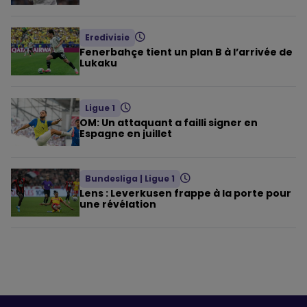
Eredivisie
Fenerbahçe tient un plan B à l’arrivée de
Lukaku
Ligue 1
OM: Un attaquant a failli signer en
Espagne en juillet
Bundesliga
|
Ligue 1
Lens : Leverkusen frappe à la porte pour
une révélation