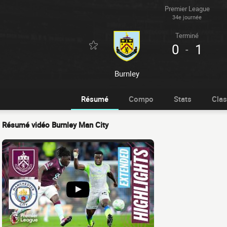
Premier League
34e journée
Terminé
0
1
-
Burnley
Résumé
Compo
Stats
Cla
Résumé vidéo Burnley Man City