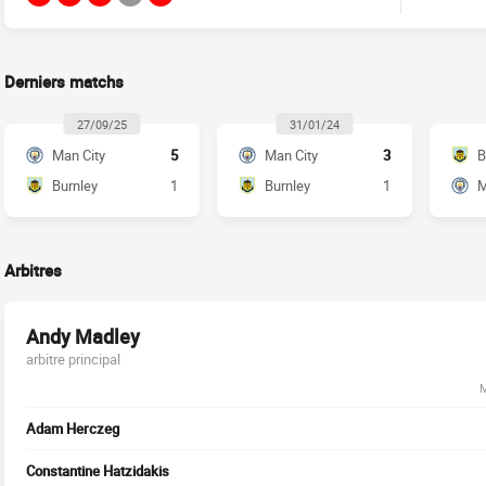
Derniers matchs
27/09/25
31/01/24
Man City
5
Man City
3
B
Burnley
1
Burnley
1
M
Arbitres
Andy Madley
arbitre principal
M
Adam Herczeg
Constantine Hatzidakis