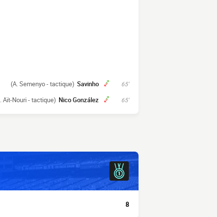
(A. Semenyo - tactique)
Savinho
65'
. Aït-Nouri - tactique)
Nico González
65'
8