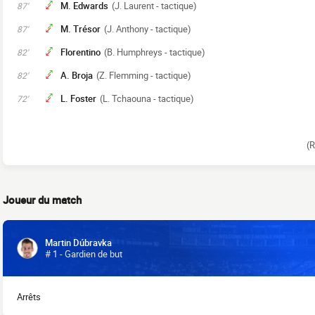
M. Edwards
(J. Laurent - tactique)
87'
M. Trésor
(J. Anthony - tactique)
87'
Florentino
(B. Humphreys - tactique)
82'
A. Broja
(Z. Flemming - tactique)
82'
L. Foster
(L. Tchaouna - tactique)
72'
(R
Joueur du match
Martin Dúbravka
# 1 - Gardien de but
Arrêts