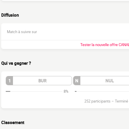
Diffusion
Match à suivre sur
Tester la nouvelle offre CANA
Qui va gagner ?
1
BUR
N
NUL
8%
252 participants
–
Terminé
Classement