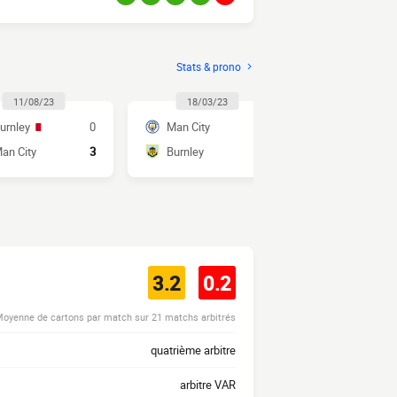
Stats & prono
11/08/23
18/03/23
02/04/2
urnley
0
Man City
6
Burnley
an City
3
Burnley
0
Man City
3.2
0.2
oyenne de cartons par match sur 21 matchs arbitrés
quatrième arbitre
arbitre VAR