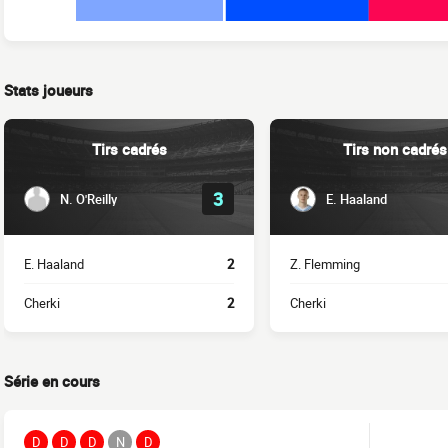
Stats joueurs
Tirs cadrés
Tirs non cadrés
3
N. O'Reilly
E. Haaland
E. Haaland
2
Z. Flemming
Cherki
2
Cherki
Série en cours
D
D
D
N
D