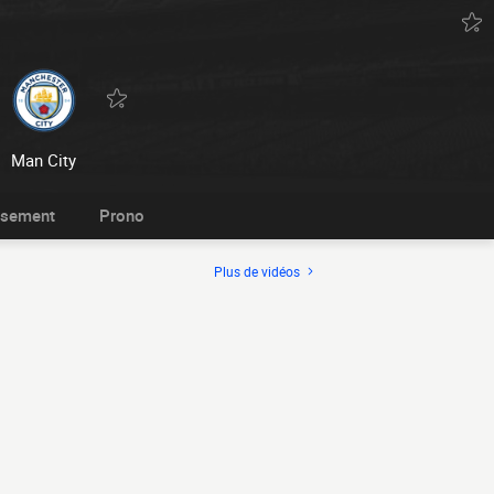
Man City
ssement
Prono
Plus de vidéos