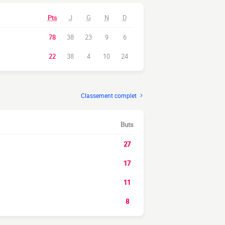
Pts
J
G
N
D
78
38
23
9
6
22
38
4
10
24
Classement complet
Buts
27
17
11
8