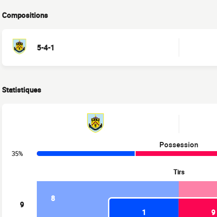
Compositions
5-4-1
Statistiques
Possession
35%
Tirs
8
9
1
9