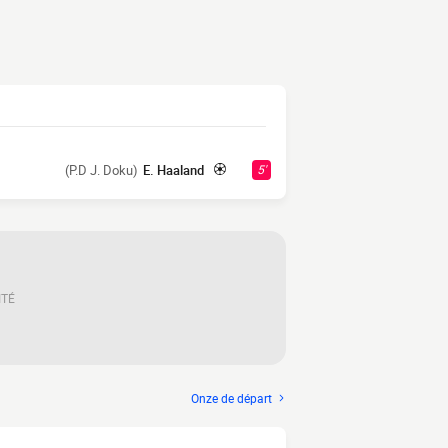
(P.D J. Doku)
E. Haaland
5'
ITÉ
Onze de départ