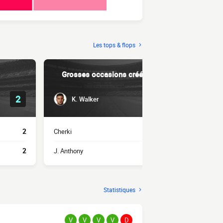
Les tops & flops
Grosses occasions créées
Dri
2
1
K. Walker
Bernar
2
Cherki
1
E. Haaland
2
J. Anthony
1
Cherki
Statistiques
V
V
V
V
D