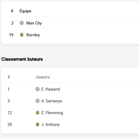
#
Équipe
2
Man City
19
Burnley
Classement buteurs
#
Joueurs
1
E. Haaland
3
A. Semenyo
12
Z. Flemming
29
J. Anthony