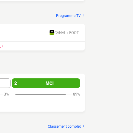
Programme TV
CANAL+ FOOT
L+
2
MCI
3%
89%
Classement complet