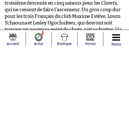
troisième descente en cinq saisons pour les
Clarets,
qui ne cessent de faire l’ascenseur. Un gros coup dur
pour les trois Français du club Maxime Estève, Loum
Tchaouna et Lesley Ugochukwu, qui devront soit
trouver un nouveau point de chute, soit se frotter à la
0
réalité de la D2.
Accueil
Actus
Boutique
Forum
Menu
Burnley, ce Metz anglais.
Mercato : la danse des latéraux à Manchester
TJ
Commentaires
Les membres ont posté 45 commentaires sur cet article.
Participez à la discussion
en vous connectant
.
Voir les 45 commentaires