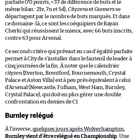
parfaite (70 points, +37 de différence de buts et le
même bilan : 21v, 7n et 5d),
Cityzens
et
Gunners
se
départagent par le nombre de buts marqués. Et dans
ce domaine-là, ce sont les coéquipiers de Rayan
Cherki qui réussissent le mieux, avec 66 buts inscrits,
contre 63 pour Arsenal.
Ce second critère qui prévaut en cas d’égalité parfaite
permet à City de s’installer dans le fauteuil de leader à
cinq journées de la fin. À noter que le calendrier
cityzen
(Everton, Brentford, Bournemouth, Crystal
Palace et Aston Villa) est à peu près équivalent à celui
d’Arsenal (Newcastle, Fulham, West Ham, Burnley,
Crystal Palace), qui doit en plus gérer une double
confrontation en demies de C1
Burnley relégué
À l’inverse,
quelques jours après Wolverhampton
,
Burnley vient d’être relégué en Championship
. Une